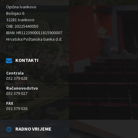
Općina Ivankovo
Bošnjaci 6
32281 Ivankovo
OIB: 20225440050
IBAN: HR1123900011815900007
Hrvatska Poštanska banka d.d.
KONTAKTI
Centrala
032 379 628
Računovodstvo
032 379 027
FAX
032 379 026
RADNO VRIJEME