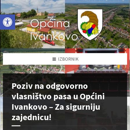
Skip
Skip
Skip
to
to
to
content
left
footer
Open toolbar
sidebar
IZBORNIK
Poziv na odgovorno
vlasništvo pasa u Općini
Ivankovo – Za sigurniju
zajednicu!