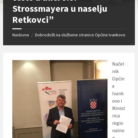
Strossmayera u naselju
Retkovci”
Naslovna
Dobrodošli na službene stranice Općine Ivankovo
/
Načel
nik
Općin
e
Ivank
ovo i
Minist
rica
regio
nalno
g