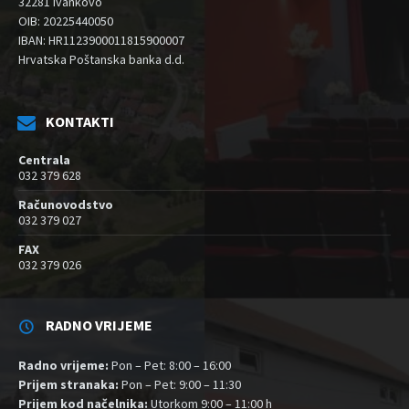
32281 Ivankovo
OIB: 20225440050
IBAN: HR1123900011815900007
Hrvatska Poštanska banka d.d.
KONTAKTI
Centrala
032 379 628
Računovodstvo
032 379 027
FAX
032 379 026
RADNO VRIJEME
Radno vrijeme:
Pon – Pet: 8:00 – 16:00
Prijem stranaka:
Pon – Pet: 9:00 – 11:30
Prijem kod načelnika:
Utorkom 9:00 – 11:00 h