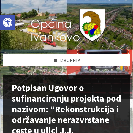
Skip
Skip
Skip
to
to
to
content
left
footer
Open toolbar
sidebar
IZBORNIK
Potpisan Ugovor o
sufinanciranju projekta pod
nazivom: “Rekonstrukcija i
održavanje nerazvrstane
ceste u ulici J.J.