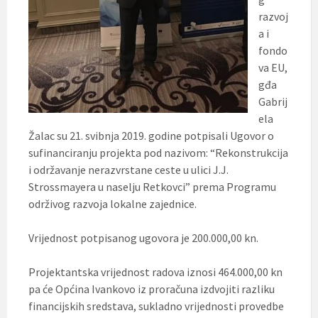
razvoj
a i
fondo
va EU,
gđa
Gabrij
ela
Žalac su 21. svibnja 2019. godine potpisali Ugovor o
sufinanciranju projekta pod nazivom: “Rekonstrukcija
i održavanje nerazvrstane ceste u ulici J.J.
Strossmayera u naselju Retkovci” prema Programu
održivog razvoja lokalne zajednice.
Vrijednost potpisanog ugovora je 200.000,00 kn.
Projektantska vrijednost radova iznosi 464.000,00 kn
pa će Općina Ivankovo iz proračuna izdvojiti razliku
financijskih sredstava, sukladno vrijednosti provedbe