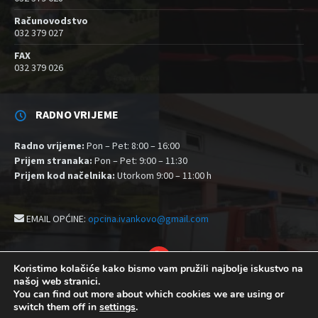
Računovodstvo
032 379 027
FAX
032 379 026
RADNO VRIJEME
Radno vrijeme:
Pon – Pet: 8:00 – 16:00
Prijem stranaka:
Pon – Pet: 9:00 – 11:30
Prijem kod načelnika:
Utorkom 9:00 – 11:00 h
EMAIL OPĆINE:
opcina.ivankovo@gmail.com
YouTube
Koristimo kolačiće kako bismo vam pružili najbolje iskustvo na
našoj web stranici.
Izjava o pristupačnosti
Politika zaštite privatnosti i kolačići
You can find out more about which cookies we are using or
Postavke kolačića
switch them off in
settings
.