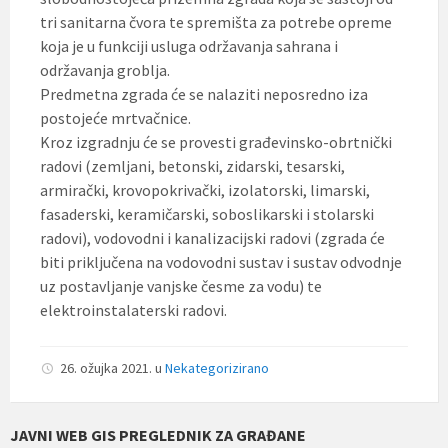
tri sanitarna čvora te spremišta za potrebe opreme
koja je u funkciji usluga održavanja sahrana i
održavanja groblja.
Predmetna zgrada će se nalaziti neposredno iza
postojeće mrtvačnice.
Kroz izgradnju će se provesti građevinsko-obrtnički
radovi (zemljani, betonski, zidarski, tesarski,
armirački, krovopokrivački, izolatorski, limarski,
fasaderski, keramičarski, soboslikarski i stolarski
radovi), vodovodni i kanalizacijski radovi (zgrada će
biti priključena na vodovodni sustav i sustav odvodnje
uz postavljanje vanjske česme za vodu) te
elektroinstalaterski radovi.
26. ožujka 2021.
u
Nekategorizirano
JAVNI WEB GIS PREGLEDNIK ZA GRAĐANE