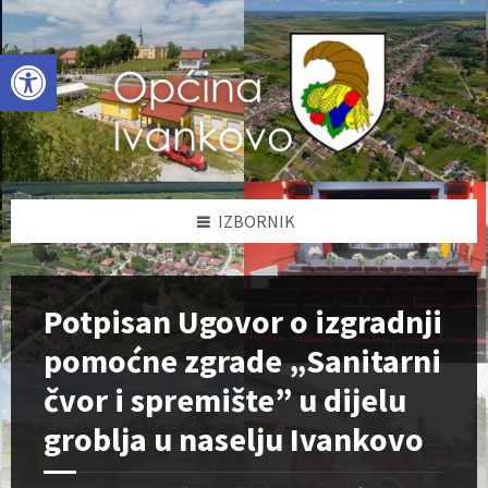
Skip
Skip
Skip
to
to
to
content
left
footer
Open toolbar
sidebar
IZBORNIK
Potpisan Ugovor o izgradnji
pomoćne zgrade „Sanitarni
čvor i spremište” u dijelu
groblja u naselju Ivankovo