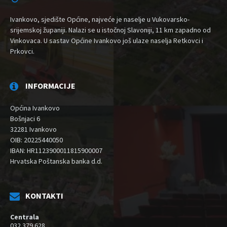
Ivankovo, sjedište Općine, najveće je naselje u Vukovarsko-
srijemskoj županiji. Nalazi se u istočnoj Slavoniji, 11 km zapadno od
Vinkovaca. U sastav Općine Ivankovo još ulaze naselja Retkovci i
Prkovci.
INFORMACIJE
Općina Ivankovo
Bošnjaci 6
32281 Ivankovo
OIB: 20225440050
IBAN: HR1123900011815900007
Hrvatska Poštanska banka d.d.
KONTAKTI
Centrala
032 379 628