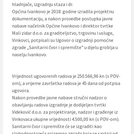
hladnjače, izgradnju staza i dr.
Općina Ivankovo je 2018. godine izradila projektnu
dokumentaciju, a nakon provedbe postupka javne
nabave načelnik Općine Ivankovo i direktor tvrtke
Mali zidar d.o.o. za graditeljstvo, trgovinu i usluge,
Vinkovci, potpisali su Ugovor o izgradnji pomoćne
zgrade „Sanitarni čvor i spremište” u dijelu groblja u
naselju Ivankovo.
Vrijednost ugovorenih radova je 250.566,96 kn (s PDV-
om), a vrijeme završetka radova je 45 dana od potpisa
ugovora.
Nakon provedbe javne nabave stručni nadzor o
obavljanju radova izgradnje je dodijeljen tvrtki
Videković d.o.o. za projektiranje, nadzor i građenje iz
Vinkovaca ukupne vrijednosti 4.500,00 kn (s PDV-om).
Sanitarni čvor i spremište će se izgraditi kao
slobodnostojeća prizemna zgrada koja se sastoji od