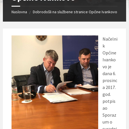
Naslovna
Dobrodošli na službene stranice Općine Ivankovo
/
Načelni
k
Općine
Ivanko
vo je
dana 6.
prosinc
a 2017.
god.
potpis
ao
Sporaz
um o
suradnj