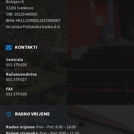
Bošnjaci 6
32281 Ivankovo
OIB: 20225440050
IBAN: HR1123900011815900007
Hrvatska Poštanska banka d.d.
KONTAKTI
Centrala
032 379 628
Računovodstvo
032 379 027
FAX
032 379 026
RADNO VRIJEME
Radno vrijeme:
Pon – Pet: 8:00 – 16:00
Prijem stranaka:
Pon – Pet: 9:00 – 11:30