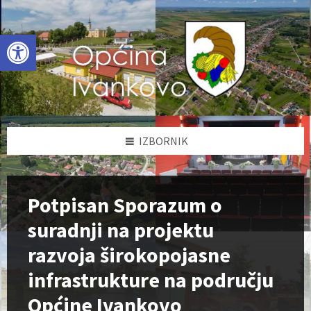
Skip
Skip
Skip
to
to
to
content
left
footer
Open toolbar
sidebar
IZBORNIK
Potpisan Sporazum o
suradnji na projektu
razvoja širokopojasne
infrastrukture na području
Općine Ivankovo