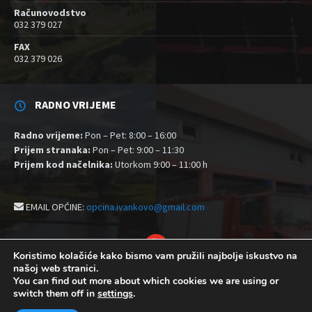
Računovodstvo
032 379 027
FAX
032 379 026
RADNO VRIJEME
Radno vrijeme:
Pon – Pet: 8:00 – 16:00
Prijem stranaka:
Pon – Pet: 9:00 – 11:30
Prijem kod načelnika:
Utorkom 9:00 – 11:00 h
EMAIL OPĆINE:
opcina.ivankovo@gmail.com
YouTube
Koristimo kolačiće kako bismo vam pružili najbolje iskustvo na
našoj web stranici.
Izjava o pristupačnosti
Politika zaštite privatnosti i kolačići
You can find out more about which cookies we are using or
Postavke kolačića
switch them off in
settings
.
© 2026 Općina Ivankovo