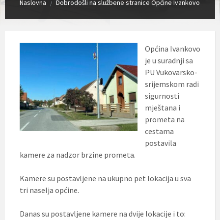
Naslovna
Dobrodošli na službene stranice Općine Ivankovo
/
Općina Ivankovo
je u suradnji sa
PU Vukovarsko-
srijemskom radi
sigurnosti
mještana i
prometa na
cestama
postavila
kamere za nadzor brzine prometa.
Kamere su postavljene na ukupno pet lokacija u sva
tri naselja općine.
Danas su postavljene kamere na dvije lokacije i to: