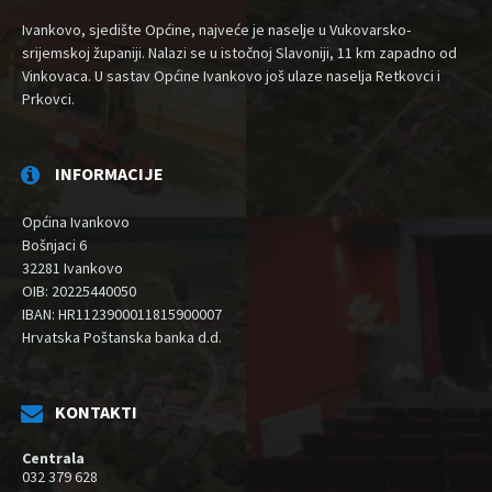
Ivankovo, sjedište Općine, najveće je naselje u Vukovarsko-
srijemskoj županiji. Nalazi se u istočnoj Slavoniji, 11 km zapadno od
Vinkovaca. U sastav Općine Ivankovo još ulaze naselja Retkovci i
Prkovci.
INFORMACIJE
Općina Ivankovo
Bošnjaci 6
32281 Ivankovo
OIB: 20225440050
IBAN: HR1123900011815900007
Hrvatska Poštanska banka d.d.
KONTAKTI
Centrala
032 379 628