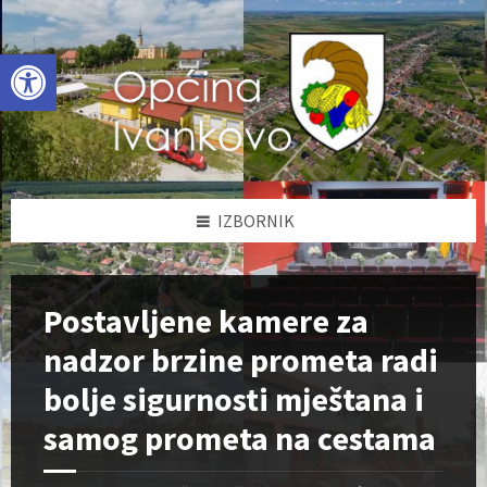
Skip
Skip
Skip
to
to
to
content
left
footer
Open toolbar
sidebar
IZBORNIK
Postavljene kamere za
nadzor brzine prometa radi
bolje sigurnosti mještana i
samog prometa na cestama