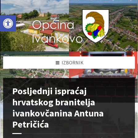
Skip
Skip
Skip
to
to
to
content
left
footer
Open toolbar
sidebar
IZBORNIK
Posljednji ispraćaj
hrvatskog branitelja
ivankovčanina Antuna
Petričića