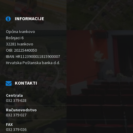
INFORMACIJE
Općina Ivankovo
Bošnjaci 6
32281 Ivankovo
OIB: 20225440050
IBAN: HR1123900011815900007
Hrvatska Poštanska banka d.d.
KONTAKTI
Centrala
032 379 628
Računovodstvo
032 379 027
FAX
032 379 026