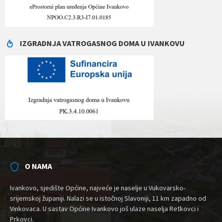
IZGRADNJA VATROGASNOG DOMA U IVANKOVU
O NAMA
Ivankovo, sjedište Općine, najveće je naselje u Vukovarsko-
srijemskoj županiji. Nalazi se u istočnoj Slavoniji, 11 km zapadno od
Vinkovaca. U sastav Općine Ivankovo još ulaze naselja Retkovci i
Prkovci.