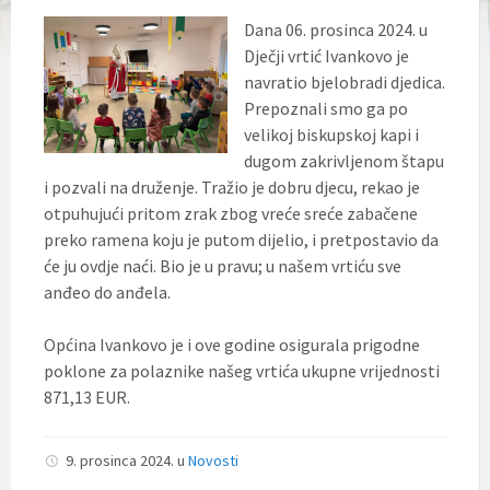
Dana 06. prosinca 2024. u
Dječji vrtić Ivankovo je
navratio bjelobradi djedica.
Prepoznali smo ga po
velikoj biskupskoj kapi i
dugom zakrivljenom štapu
i pozvali na druženje. Tražio je dobru djecu, rekao je
otpuhujući pritom zrak zbog vreće sreće zabačene
preko ramena koju je putom dijelio, i pretpostavio da
će ju ovdje naći. Bio je u pravu; u našem vrtiću sve
anđeo do anđela.
Općina Ivankovo je i ove godine osigurala prigodne
poklone za polaznike našeg vrtića ukupne vrijednosti
871,13 EUR.
9. prosinca 2024.
u
Novosti