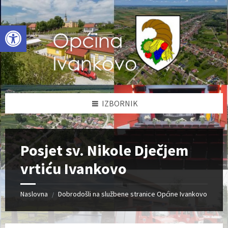
Skip
Skip
Skip
to
to
to
content
left
footer
Open toolbar
sidebar
IZBORNIK
Posjet sv. Nikole Dječjem
vrtiću Ivankovo
Naslovna
Dobrodošli na službene stranice Općine Ivankovo
/