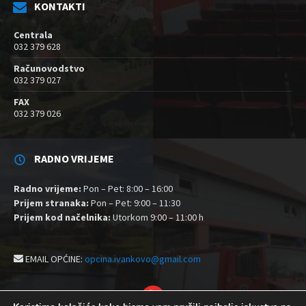
KONTAKTI
Centrala
032 379 628
Računovodstvo
032 379 027
FAX
032 379 026
RADNO VRIJEME
Radno vrijeme:
Pon – Pet: 8:00 – 16:00
Prijem stranaka:
Pon – Pet: 9:00 – 11:30
Prijem kod načelnika:
Utorkom 9:00 – 11:00 h
EMAIL OPĆINE:
opcina.ivankovo@gmail.com
YouTube