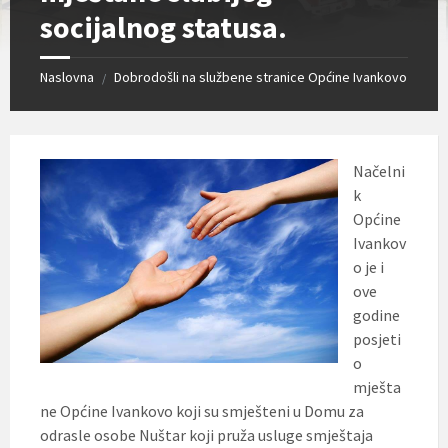
socijalnog statusa.
Naslovna
Dobrodošli na službene stranice Općine Ivankovo
/
Načelni
k
Općine
Ivankov
o je i
ove
godine
posjeti
o
mješta
ne Općine Ivankovo koji su smješteni u Domu za
odrasle osobe Nuštar koji pruža usluge smještaja