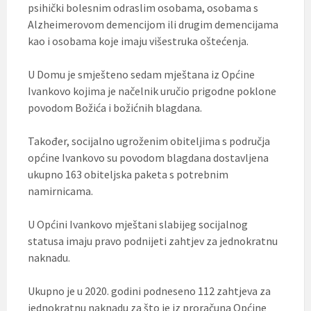
psihički bolesnim odraslim osobama, osobama s
Alzheimerovom demencijom ili drugim demencijama
kao i osobama koje imaju višestruka oštećenja.
U Domu je smješteno sedam mještana iz Općine
Ivankovo kojima je načelnik uručio prigodne poklone
povodom Božića i božićnih blagdana.
Također, socijalno ugroženim obiteljima s područja
općine Ivankovo su povodom blagdana dostavljena
ukupno 163 obiteljska paketa s potrebnim
namirnicama.
U Općini Ivankovo mještani slabijeg socijalnog
statusa imaju pravo podnijeti zahtjev za jednokratnu
naknadu.
Ukupno je u 2020. godini podneseno 112 zahtjeva za
jednokratnu naknadu za što je iz proračuna Općine