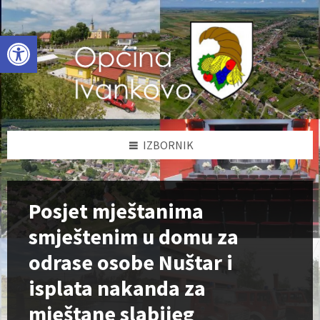
Skip
Skip
Skip
to
to
to
content
left
footer
Open toolbar
sidebar
IZBORNIK
Posjet mještanima
smještenim u domu za
odrase osobe Nuštar i
isplata nakanda za
mještane slabijeg