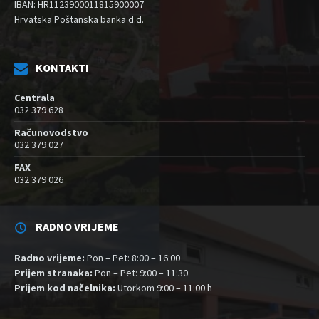
IBAN: HR1123900011815900007
Hrvatska Poštanska banka d.d.
KONTAKTI
Centrala
032 379 628
Računovodstvo
032 379 027
FAX
032 379 026
RADNO VRIJEME
Radno vrijeme:
Pon – Pet: 8:00 – 16:00
Prijem stranaka:
Pon – Pet: 9:00 – 11:30
Prijem kod načelnika:
Utorkom 9:00 – 11:00 h