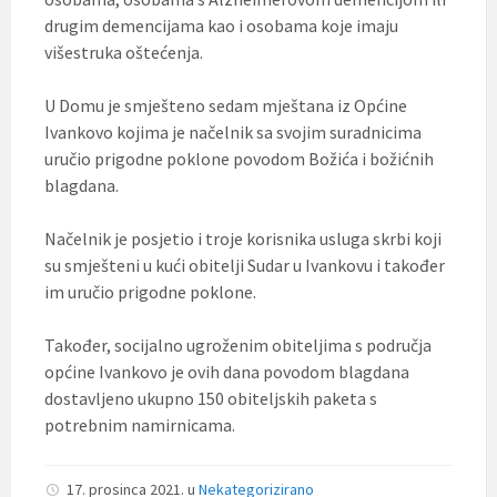
drugim demencijama kao i osobama koje imaju
višestruka oštećenja.
U Domu je smješteno sedam mještana iz Općine
Ivankovo kojima je načelnik sa svojim suradnicima
uručio prigodne poklone povodom Božića i božićnih
blagdana.
Načelnik je posjetio i troje korisnika usluga skrbi koji
su smješteni u kući obitelji Sudar u Ivankovu i također
im uručio prigodne poklone.
Također, socijalno ugroženim obiteljima s područja
općine Ivankovo je ovih dana povodom blagdana
dostavljeno ukupno 150 obiteljskih paketa s
potrebnim namirnicama.
17. prosinca 2021.
u
Nekategorizirano