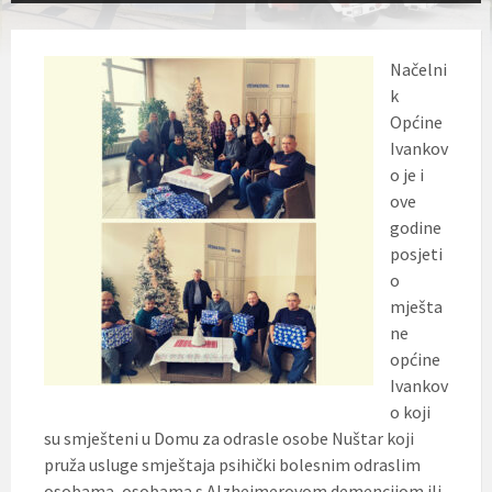
Načelni
k
Općine
Ivankov
o je i
ove
godine
posjeti
o
mješta
ne
općine
Ivankov
o koji
su smješteni u Domu za odrasle osobe Nuštar koji
pruža usluge smještaja psihički bolesnim odraslim
osobama, osobama s Alzheimerovom demencijom ili