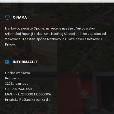
O NAMA
Ivankovo, sjedište Općine, najveće je naselje u Vukovarsko-
srijemskoj županiji. Nalazi se u istočnoj Slavoniji, 11 km zapadno od
Vinkovaca. U sastav Općine Ivankovo još ulaze naselja Retkovci i
Prkovci.
INFORMACIJE
Općina Ivankovo
Bošnjaci 6
32281 Ivankovo
OIB: 20225440050
IBAN: HR1123900011815900007
Hrvatska Poštanska banka d.d.