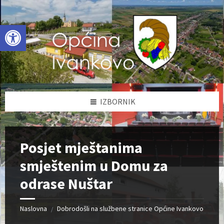
Skip
Skip
Skip
to
to
to
content
left
footer
Open toolbar
sidebar
IZBORNIK
Posjet mještanima
smještenim u Domu za
odrase Nuštar
Naslovna
Dobrodošli na službene stranice Općine Ivankovo
/