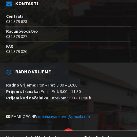
KONTAKTI
Centrala
032 379 628
Računovodstvo
032 379 027
FAX
032 379 026
RADNO VRIJEME
Radno vrijeme:
Pon – Pet: 8:00 – 16:00
Prijem stranaka:
Pon – Pet: 9:00 – 11:30
Prijem kod načelnika:
Utorkom 9:00 – 11:00 h
EMAIL OPĆINE:
opcina.ivankovo@gmail.com
YouTube