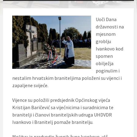
Uoči Dana
državnosti na
mjesnom
groblju
Ivankovo kod
spomen
obilježja
poginulim i
nestalim hrvatskim braniteljima položeni su vijenci i
zapaljene svijeće.
Vijence su položili predsjednik Općinskog vijeća
Kristijan Baričević sa vijećnicima i suradnicima te
branitelji i članovi braniteljskih udruga UHDVDR
Ivankovo i Branitelj pomaže branitelju.
Molitvu je predvodio župnik župe Ivankovo, vlč.