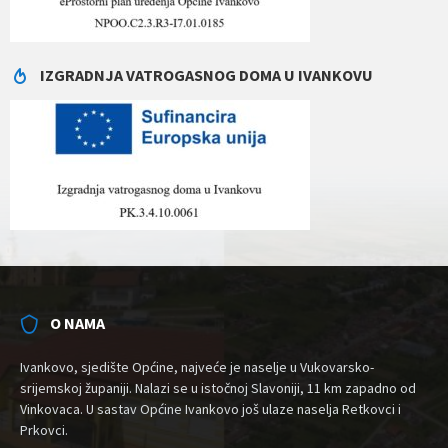
IZGRADNJA VATROGASNOG DOMA U IVANKOVU
O NAMA
Ivankovo, sjedište Općine, najveće je naselje u Vukovarsko-
srijemskoj županiji. Nalazi se u istočnoj Slavoniji, 11 km zapadno od
Vinkovaca. U sastav Općine Ivankovo još ulaze naselja Retkovci i
Prkovci.