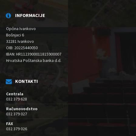
INFORMACIJE
Općina Ivankovo
Bošnjaci 6
32281 Ivankovo
OIB: 20225440050
IBAN: HR1123900011815900007
Hrvatska Poštanska banka d.d.
KONTAKTI
Centrala
032 379 628
Računovodstvo
032 379 027
FAX
032 379 026