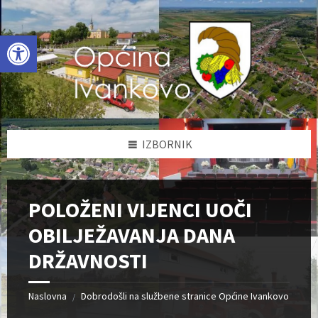
Skip
Skip
Skip
to
to
to
content
left
footer
Open toolbar
sidebar
IZBORNIK
POLOŽENI VIJENCI UOČI
OBILJEŽAVANJA DANA
DRŽAVNOSTI
Naslovna
Dobrodošli na službene stranice Općine Ivankovo
/