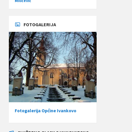
Miličević
FOTOGALERIJA
Fotogalerija Općine Ivankovo