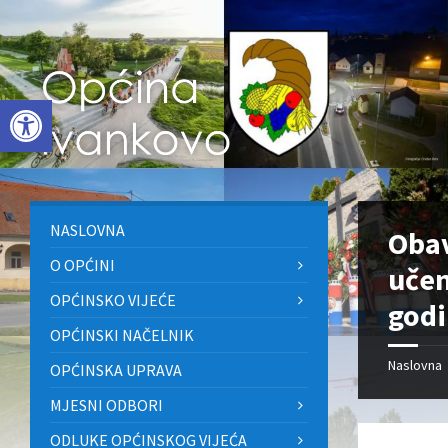
Skip
Skip
Skip
to
to
to
content
left
footer
sidebar
Open toolbar
NASLOVNA
Obav
O OPĆINI
učen
OPĆINSKO VIJEĆE
godi
OPĆINSKI NAČELNIK
Naslovna
OPĆINSKA UPRAVA
MJESNI ODBORI
ODLUKE OPĆINSKOG VIJEĆA