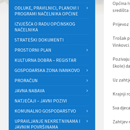
Općina I
ODLUKE, PRAVILNICI, PLANOVI I
središta 
PROGRAMI NAČELNIKA OPĆINE
IZVJEŠĆA O RADU OPĆINSKOG
Prijevoz
NAČELNIKA
Trošak p
STRATEŠKI DOKUMENTI
Vinkovci.
PROSTORNI PLAN
Pozivaju
KULTURNA DOBRA – REGISTAR
škole) da
GOSPODARSKA ZONA IVANKOVO
Uz zahtj
PRORAČUN
JAVNA NABAVA
Krajnji 
NATJEČAJI – JAVNI POZIVI
Sva djec
KOMUNALNO GOSPODARSTVO
UPRAVLJANJE NEKRETNINAMA I
Zahtjev 
JAVNIM POVRŠINAMA