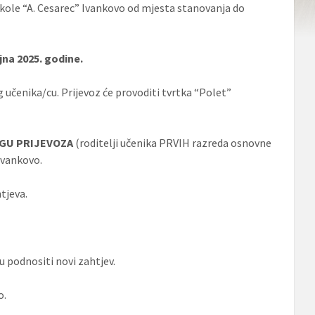
škole “A. Cesarec” Ivankovo od mjesta stanovanja do
ujna 2025. godine.
učenika/cu. Prijevoz će provoditi tvrtka “Polet”
UGU PRIJEVOZA
(roditelji učenika PRVIH razreda osnovne
 Ivankovo.
tjeva.
u podnositi novi zahtjev.
o.