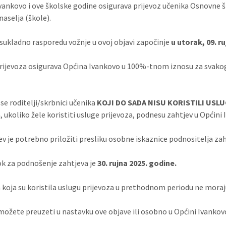
vankovo i ove školske godine osigurava prijevoz učenika Osnovne 
naselja (škole).
 sukladno rasporedu vožnje u ovoj objavi započinje
u utorak, 09. r
rijevoza osigurava Općina Ivankovo u 100%-tnom iznosu za svakog 
 se roditelji/skrbnici učenika
KOJI DO SADA NISU KORISTILI USL
, ukoliko žele koristiti usluge prijevoza, podnesu zahtjev u Općini
ev je potrebno priložiti presliku osobne iskaznice podnositelja zah
rok za podnošenje zahtjeva je
30. rujna 2025. godine.
a koja su koristila uslugu prijevoza u prethodnom periodu ne moraj
možete preuzeti u nastavku ove objave ili osobno u Općini Ivankov