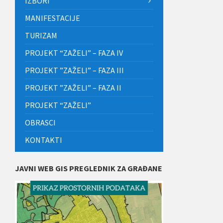
IZBORI
MANIFESTACIJE
TURIZAM
PROJEKT “ZAŽELI” – FAZA IV
PROJEKT ”ZAŽELI” – FAZA III
PROJEKT ”ZAŽELI” – FAZA II
PROJEKT “ZAŽELI”
OBRASCI
KONTAKTI
JAVNI WEB GIS PREGLEDNIK ZA GRAĐANE