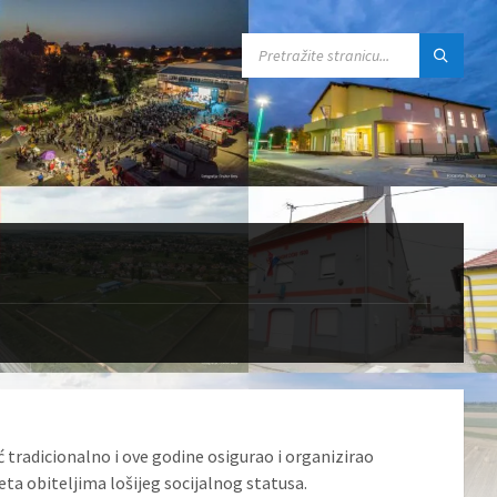
SEARCH:
 tradicionalno i ove godine osigurao i organizirao
ta obiteljima lošijeg socijalnog statusa.