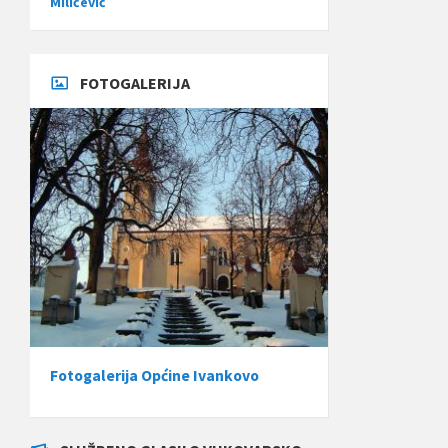
Miličević
FOTOGALERIJA
Fotogalerija Općine Ivankovo