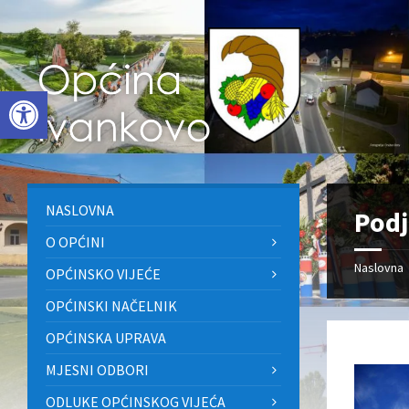
Skip
Skip
Skip
to
to
to
content
left
footer
sidebar
Open toolbar
NASLOVNA
Podj
O OPĆINI
Naslovna
OPĆINSKO VIJEĆE
OPĆINSKI NAČELNIK
OPĆINSKA UPRAVA
MJESNI ODBORI
ODLUKE OPĆINSKOG VIJEĆA