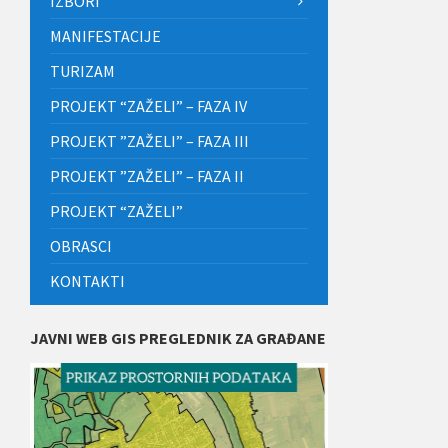
IZBORI
MANIFESTACIJE
TURIZAM
PROJEKT “ZAŽELI” – FAZA IV
PROJEKT ”ZAŽELI” – FAZA III
PROJEKT ”ZAŽELI” – FAZA II
PROJEKT “ZAŽELI”
OBRASCI
KONTAKTI
JAVNI WEB GIS PREGLEDNIK ZA GRAĐANE