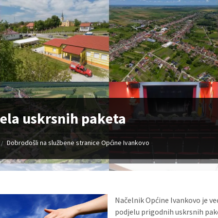
ela uskrsnih paketa
Dobrodošli na službene stranice Općine Ivankovo
/
Načelnik Općine Ivankovo je već
podjelu prigodnih uskrsnih pake