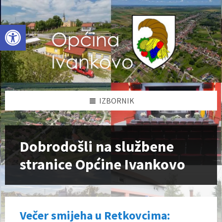
Skip
Skip
Skip
to
to
to
content
left
footer
Open toolbar
sidebar
IZBORNIK
Dobrodošli na službene
stranice Općine Ivankovo
Večer smijeha u Retkovcima: