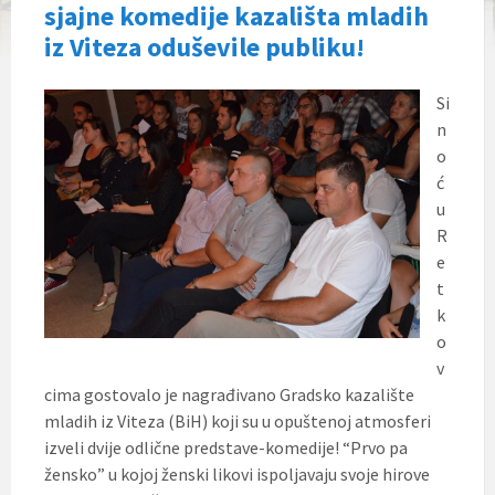
sjajne komedije kazališta mladih
iz Viteza oduševile publiku!
Si
n
o
ć
u
R
e
t
k
o
v
cima gostovalo je nagrađivano Gradsko kazalište
mladih iz Viteza (BiH) koji su u opuštenoj atmosferi
izveli dvije odlične predstave-komedije! “Prvo pa
žensko” u kojoj ženski likovi ispoljavaju svoje hirove