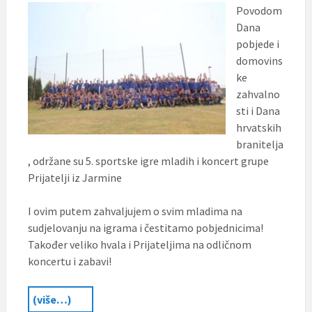
Povodom
Dana
pobjede i
domovins
ke
zahvalno
sti i Dana
hrvatskih
branitelja
, održane su 5. sportske igre mladih i koncert grupe
Prijatelji iz Jarmine
I ovim putem zahvaljujem o svim mladima na
sudjelovanju na igrama i čestitamo pobjednicima!
Također veliko hvala i Prijateljima na odličnom
koncertu i zabavi!
(više…)