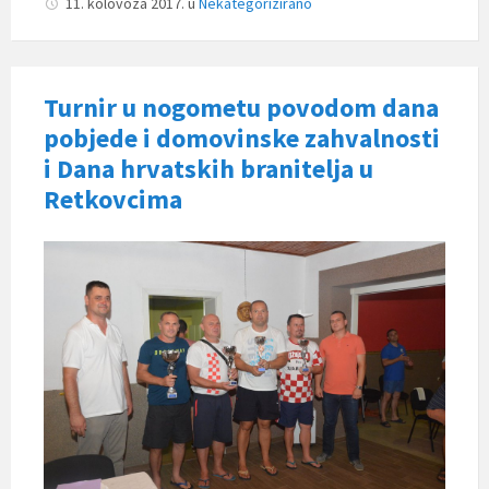
11. kolovoza 2017.
u
Nekategorizirano
Turnir u nogometu povodom dana
pobjede i domovinske zahvalnosti
i Dana hrvatskih branitelja u
Retkovcima