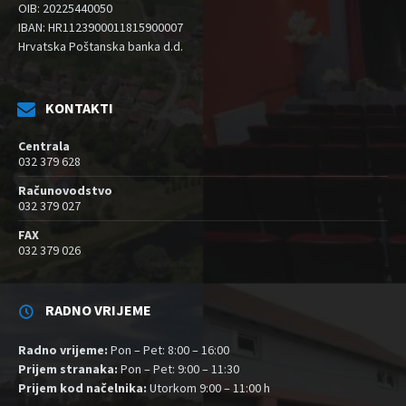
OIB: 20225440050
IBAN: HR1123900011815900007
Hrvatska Poštanska banka d.d.
KONTAKTI
Centrala
032 379 628
Računovodstvo
032 379 027
FAX
032 379 026
RADNO VRIJEME
Radno vrijeme:
Pon – Pet: 8:00 – 16:00
Prijem stranaka:
Pon – Pet: 9:00 – 11:30
Prijem kod načelnika:
Utorkom 9:00 – 11:00 h