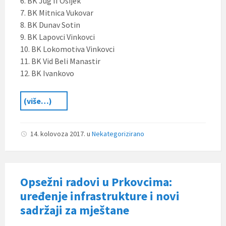
6. BK Jug II Osijek
7. BK Mitnica Vukovar
8. BK Dunav Sotin
9. BK Lapovci Vinkovci
10. BK Lokomotiva Vinkovci
11. BK Vid Beli Manastir
12. BK Ivankovo
(više…)
14. kolovoza 2017.
u
Nekategorizirano
Opsežni radovi u Prkovcima:
uređenje infrastrukture i novi
sadržaji za mještane