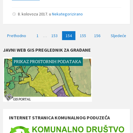
8. kolovoza 2017.
u
Nekategorizirano
Navigacija
Prethodno
1
…
153
154
155
156
Sljedeće
objava
JAVNI WEB GIS PREGLEDNIK ZA GRAĐANE
INTERNET STRANICA KOMUNALNOG PODUZEĆA