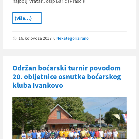
najbolji vratar Josip Barić (Prasci)!
(više…)
16. kolovoza 2017.
u
Nekategorizirano
Održan boćarski turnir povodom
20. obljetnice osnutka boćarskog
kluba Ivankovo