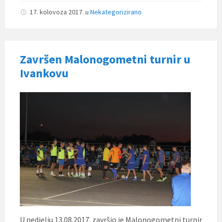
17. kolovoza 2017.
u
Nekategorizirano
Završen Malonogometni turnir u
Ivankovu
U nedjelju 13.08.2017. završio je Malonogometni turnir