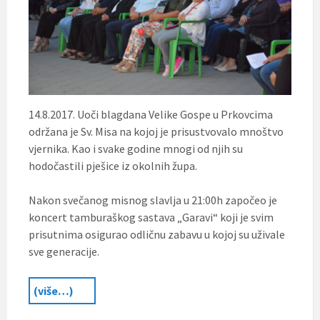
14.8.2017. Uoči blagdana Velike Gospe u Prkovcima
održana je Sv. Misa na kojoj je prisustvovalo mnoštvo
vjernika. Kao i svake godine mnogi od njih su
hodočastili pješice iz okolnih župa.
Nakon svečanog misnog slavlja u 21:00h započeo je
koncert tamburaškog sastava „Garavi“ koji je svim
prisutnima osigurao odličnu zabavu u kojoj su uživale
sve generacije.
(više…)