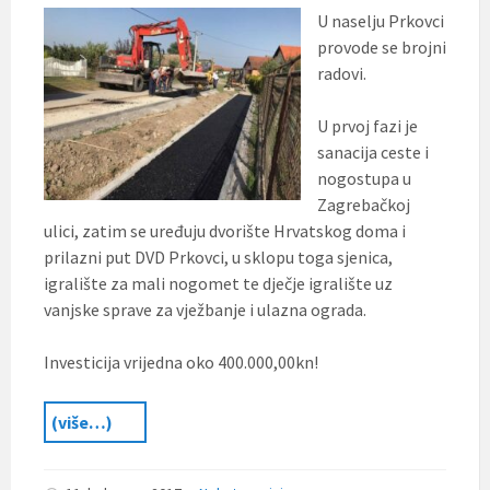
U naselju Prkovci
provode se brojni
radovi.
U prvoj fazi je
sanacija ceste i
nogostupa u
Zagrebačkoj
ulici, zatim se uređuju dvorište Hrvatskog doma i
prilazni put DVD Prkovci, u sklopu toga sjenica,
igralište za mali nogomet te dječje igralište uz
vanjske sprave za vježbanje i ulazna ograda.
Investicija vrijedna oko 400.000,00kn!
(više…)