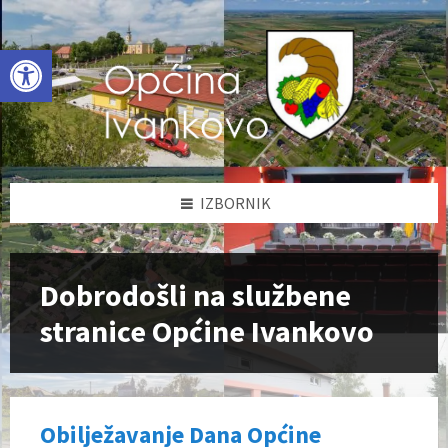
Skip
Skip
Skip
to
to
to
content
left
footer
Open toolbar
sidebar
IZBORNIK
Dobrodošli na službene
stranice Općine Ivankovo
Obilježavanje Dana Općine