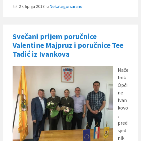
27. lipnja 2018.
u
Nekategorizirano
Svečani prijem poručnice
Valentine Majpruz i poručnice Tee
Tadić iz Ivankova
Nače
lnik
Opći
ne
Ivan
kovo
,
pred
sjed
nik