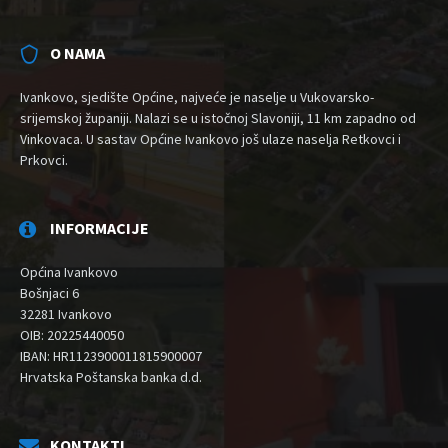
O NAMA
Ivankovo, sjedište Općine, najveće je naselje u Vukovarsko-
srijemskoj županiji. Nalazi se u istočnoj Slavoniji, 11 km zapadno od
Vinkovaca. U sastav Općine Ivankovo još ulaze naselja Retkovci i
Prkovci.
INFORMACIJE
Općina Ivankovo
Bošnjaci 6
32281 Ivankovo
OIB: 20225440050
IBAN: HR1123900011815900007
Hrvatska Poštanska banka d.d.
KONTAKTI