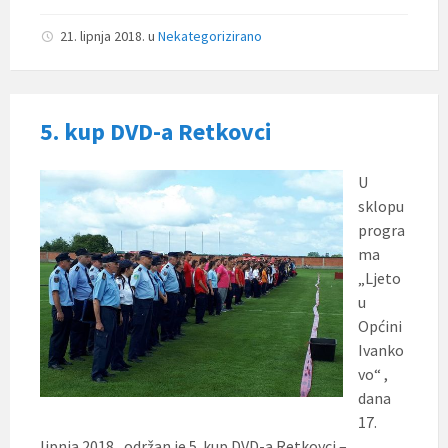
21. lipnja 2018.
u
Nekategorizirano
5. kup DVD-a Retkovci
U
sklopu
progra
ma
„Ljeto
u
Općini
Ivanko
vo“ ,
dana
17.
lipnja 2018., održan je 5. kup DVD-a Retkovci –