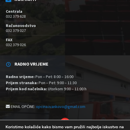
Centrala
032 379 628
Računovodstvo
032 379 027
FAX
032 379 026
RADNO VRIJEME
Radno vrijeme:
Pon – Pet: 8:00 – 16:00
Prijem stranaka:
Pon – Pet: 9:00 – 11:30
Prijem kod načelnika:
Utorkom 9:00 – 11:00 h
EMAIL OPĆINE:
opcina.ivankovo@gmail.com
YouTube
Koristimo kolačiće kako bismo vam pružili najbolje iskustvo na