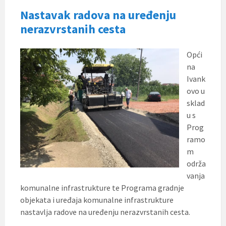
Nastavak radova na uređenju
nerazvrstanih cesta
Opći
na
Ivank
ovo u
sklad
u s
Prog
ramo
m
održa
vanja
komunalne infrastrukture te Programa gradnje
objekata i uređaja komunalne infrastrukture
nastavlja radove na uređenju nerazvrstanih cesta.