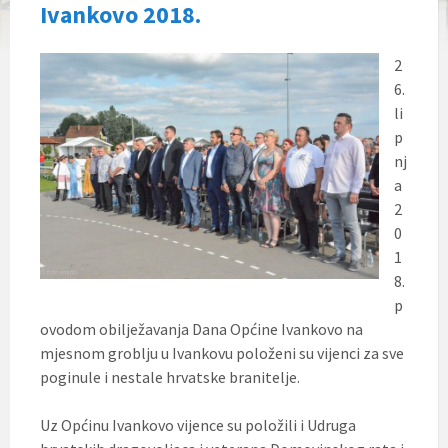
Ivankovo 2018.
2
6.
li
p
nj
a
2
0
1
8.
p
ovodom obilježavanja Dana Općine Ivankovo na
mjesnom groblju u Ivankovu položeni su vijenci za sve
poginule i nestale hrvatske branitelje.
Uz Općinu Ivankovo vijence su položili i Udruga