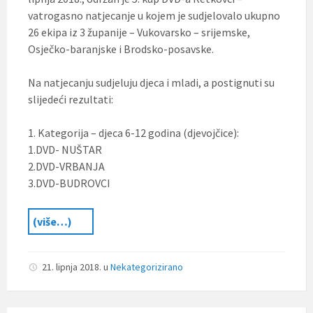
vatrogasno natjecanje u kojem je sudjelovalo ukupno
26 ekipa iz 3 županije – Vukovarsko – srijemske,
Osječko-baranjske i Brodsko-posavske.
Na natjecanju sudjeluju djeca i mladi, a postignuti su
slijedeći rezultati:
1. Kategorija – djeca 6-12 godina (djevojčice):
1.DVD- NUŠTAR
2.DVD-VRBANJA
3.DVD-BUDROVCI
(više…)
21. lipnja 2018.
u
Nekategorizirano