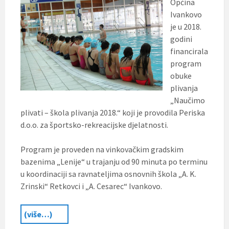
Općina
Ivankovo
je u 2018.
godini
financirala
program
obuke
plivanja
„Naučimo
plivati – škola plivanja 2018.“ koji je provodila Periska
d.o.o. za športsko-rekreacijske djelatnosti.
Program je proveden na vinkovačkim gradskim
bazenima „Lenije“ u trajanju od 90 minuta po terminu
u koordinaciji sa ravnateljima osnovnih škola „A. K.
Zrinski“ Retkovci i „A. Cesarec“ Ivankovo.
(više…)