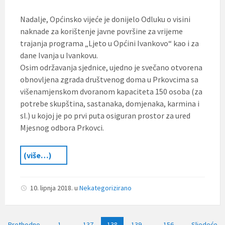
Nadalje, Općinsko vijeće je donijelo Odluku o visini
naknade za korištenje javne površine za vrijeme
trajanja programa „Ljeto u Općini Ivankovo“ kao i za
dane Ivanja u Ivankovu.
Osim održavanja sjednice, ujedno je svečano otvorena
obnovljena zgrada društvenog doma u Prkovcima sa
višenamjenskom dvoranom kapaciteta 150 osoba (za
potrebe skupština, sastanaka, domjenaka, karmina i
sl.) u kojoj je po prvi puta osiguran prostor za ured
Mjesnog odbora Prkovci.
(više…)
10. lipnja 2018.
u
Nekategorizirano
Navigacija
Prethodno
1
…
137
138
139
…
156
Sljedeće