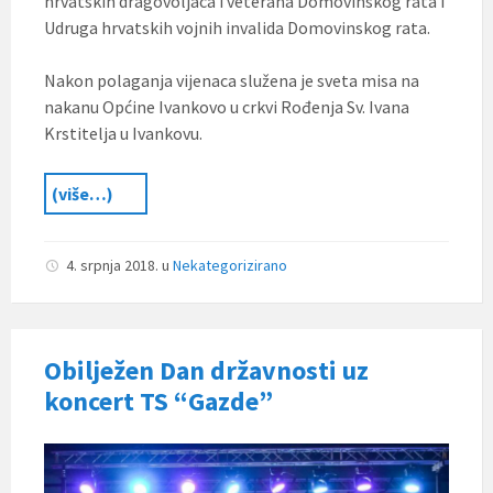
hrvatskih dragovoljaca i veterana Domovinskog rata i
Udruga hrvatskih vojnih invalida Domovinskog rata.
Nakon polaganja vijenaca služena je sveta misa na
nakanu Općine Ivankovo u crkvi Rođenja Sv. Ivana
Krstitelja u Ivankovu.
(više…)
4. srpnja 2018.
u
Nekategorizirano
Obilježen Dan državnosti uz
koncert TS “Gazde”