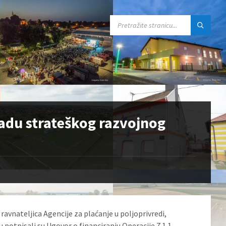
SEARCH:
adu strateškog razvojnog
ravnateljica Agencije za plaćanje u poljoprivredi,
u potpisali su Ugovor o financiranju Operacije 7.1.1.