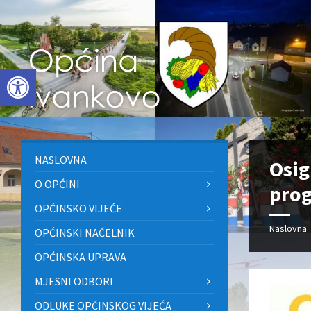
Skip
Skip
Skip
to
to
to
content
left
footer
sidebar
Open toolbar
NASLOVNA
Osig
O OPĆINI
pro
OPĆINSKO VIJEĆE
Naslovna
OPĆINSKI NAČELNIK
OPĆINSKA UPRAVA
MJESNI ODBORI
ODLUKE OPĆINSKOG VIJEĆA