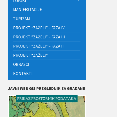
IZBORI
MANIFESTACIJE
TURIZAM
PROJEKT “ZAŽELI” – FAZA IV
PROJEKT ”ZAŽELI” – FAZA III
PROJEKT ”ZAŽELI” – FAZA II
PROJEKT “ZAŽELI”
OBRASCI
KONTAKTI
JAVNI WEB GIS PREGLEDNIK ZA GRAĐANE