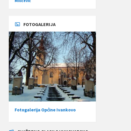
Miličević
FOTOGALERIJA
Fotogalerija Općine Ivankovo