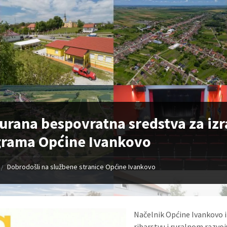
urana bespovratna sredstva za izr
grama Općine Ivankovo
Dobrodošli na službene stranice Općine Ivankovo
/
Načelnik Općine Ivankovo i 
ribarstvu i ruralnom razvoj