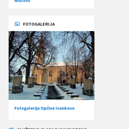
Miličević
FOTOGALERIJA
Fotogalerija Općine Ivankovo