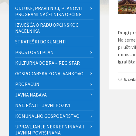
ODLUKE, PRAVILNICI, PLANOVI I
PROGRAMI NAČELNIKA OPĆINE
IZVJEŠĆA O RADU OPĆINSKOG
NAČELNIKA
Drugi pr
Na temel
STRATEŠKI DOKUMENTI
priuštiv
PROSTORNI PLAN
ministar
igrališt
KULTURNA DOBRA – REGISTAR
GOSPODARSKA ZONA IVANKOVO
6. svi
PRORAČUN
JAVNA NABAVA
NATJEČAJI – JAVNI POZIVI
KOMUNALNO GOSPODARSTVO
UPRAVLJANJE NEKRETNINAMA I
JAVNIM POVRŠINAMA