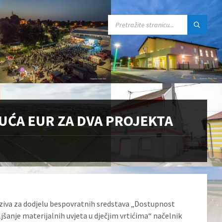
SEARCH:
UĆA EUR ZA DVA PROJEKTA
oziva za dodjelu bespovratnih sredstava „Dostupnost
jšanje materijalnih uvjeta u dječjim vrtićima“ načelnik