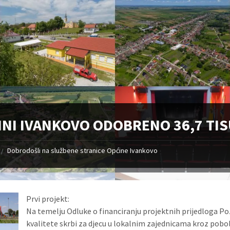
INI IVANKOVO ODOBRENO 36,7 TIS
Dobrodošli na službene stranice Općine Ivankovo
/
Prvi projekt:
Na temelju Odluke o financiranju projektnih prijedloga P
kvalitete skrbi za djecu u lokalnim zajednicama kroz pobol