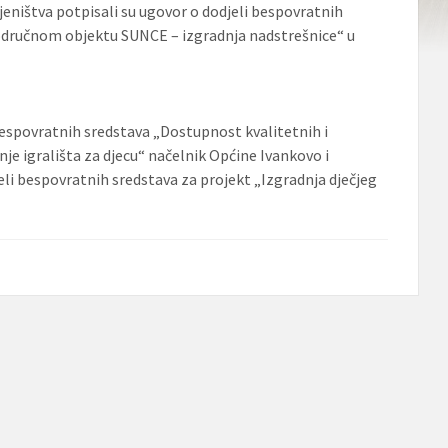
jeništva potpisali su ugovor o dodjeli bespovratnih
Područnom objektu SUNCE – izgradnja nadstrešnice“ u
bespovratnih sredstava „Dostupnost kvalitetnih i
je igrališta za djecu“ načelnik Općine Ivankovo i
eli bespovratnih sredstava za projekt „Izgradnja dječjeg