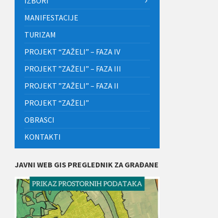
IZBORI
MANIFESTACIJE
TURIZAM
PROJEKT “ZAŽELI” – FAZA IV
PROJEKT ”ZAŽELI” – FAZA III
PROJEKT ”ZAŽELI” – FAZA II
PROJEKT “ZAŽELI”
OBRASCI
KONTAKTI
JAVNI WEB GIS PREGLEDNIK ZA GRAĐANE