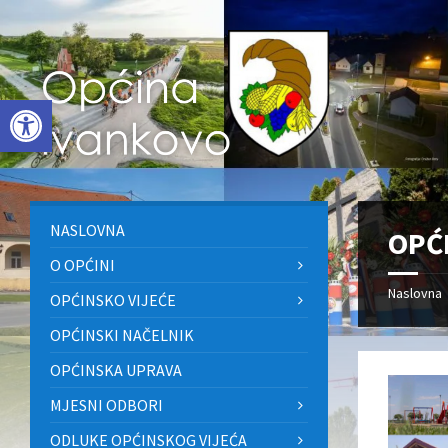
Skip
Skip
Skip
to
to
to
content
left
footer
sidebar
Open toolbar
NASLOVNA
OPĆ
O OPĆINI
Naslovna
OPĆINSKO VIJEĆE
OPĆINSKI NAČELNIK
OPĆINSKA UPRAVA
MJESNI ODBORI
ODLUKE OPĆINSKOG VIJEĆA