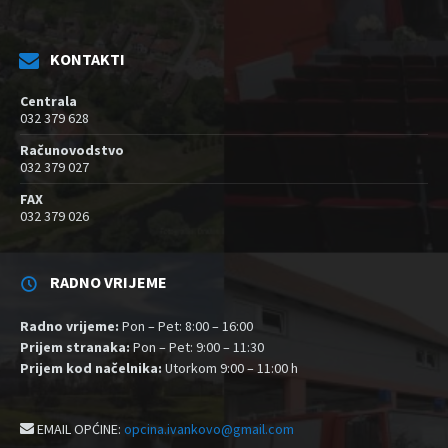
KONTAKTI
Centrala
032 379 628
Računovodstvo
032 379 027
FAX
032 379 026
RADNO VRIJEME
Radno vrijeme:
Pon – Pet: 8:00 – 16:00
Prijem stranaka:
Pon – Pet: 9:00 – 11:30
Prijem kod načelnika:
Utorkom 9:00 – 11:00 h
EMAIL OPĆINE:
opcina.ivankovo@gmail.com