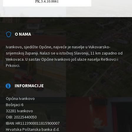
O NAMA
Ivankovo, sjedište Općine, najveće je naselje u Vukovarsko-
srijemskoj županiji. Nalazi se u istočnoj Slavoniji, 11 km zapadno od
Vinkovaca. U sastav Općine Ivankovo još ulaze naselja Retkovci i
Prkovci.
INFORMACIJE
Općina Ivankovo
Bošnjaci 6
32281 Ivankovo
OIB: 20225440050
IBAN: HR1123900011815900007
Hrvatska Poštanska banka d.d.