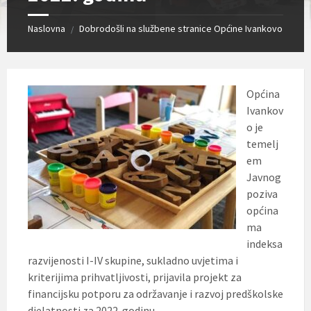
Naslovna
Dobrodošli na službene stranice Općine Ivankovo
/
Općina
Ivankov
o je
temelj
em
Javnog
poziva
općina
ma
indeksa
razvijenosti I-IV skupine, sukladno uvjetima i
kriterijima prihvatljivosti, prijavila projekt za
financijsku potporu za održavanje i razvoj predškolske
djelatnosti za 2022. godinu.