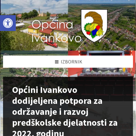
Skip
Skip
Skip
to
to
to
content
left
footer
Open toolbar
sidebar
IZBORNIK
Općini Ivankovo
dodijeljena potpora za
održavanje i razvoj
predškolske djelatnosti za
2022. godinu