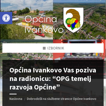
Skip
Skip
Skip
to
to
to
content
left
footer
Open toolbar
sidebar
IZBORNIK
Općina Ivankovo Vas poziva
na radionicu: “OPG temelj
razvoja Općine”
Naslovna
Dobrodošli na službene stranice Općine Ivankovo
/