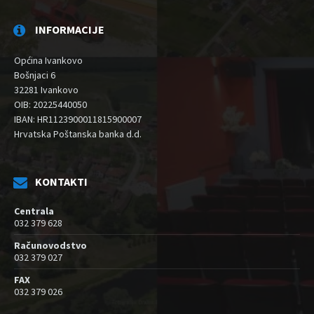
INFORMACIJE
Općina Ivankovo
Bošnjaci 6
32281 Ivankovo
OIB: 20225440050
IBAN: HR1123900011815900007
Hrvatska Poštanska banka d.d.
KONTAKTI
Centrala
032 379 628
Računovodstvo
032 379 027
FAX
032 379 026