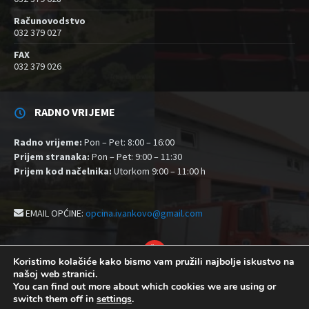
Računovodstvo
032 379 027
FAX
032 379 026
RADNO VRIJEME
Radno vrijeme:
Pon – Pet: 8:00 – 16:00
Prijem stranaka:
Pon – Pet: 9:00 – 11:30
Prijem kod načelnika:
Utorkom 9:00 – 11:00 h
EMAIL OPĆINE:
opcina.ivankovo@gmail.com
YouTube
Koristimo kolačiće kako bismo vam pružili najbolje iskustvo na
našoj web stranici.
Izjava o pristupačnosti
Politika zaštite privatnosti i kolačići
You can find out more about which cookies we are using or
Postavke kolačića
switch them off in
settings
.