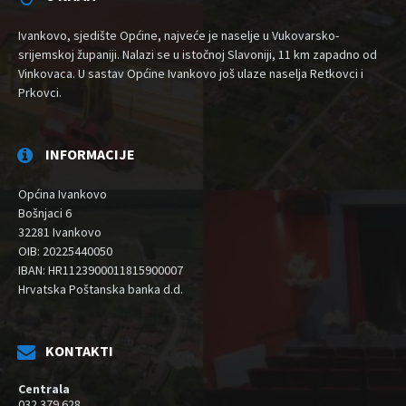
Ivankovo, sjedište Općine, najveće je naselje u Vukovarsko-
srijemskoj županiji. Nalazi se u istočnoj Slavoniji, 11 km zapadno od
Vinkovaca. U sastav Općine Ivankovo još ulaze naselja Retkovci i
Prkovci.
INFORMACIJE
Općina Ivankovo
Bošnjaci 6
32281 Ivankovo
OIB: 20225440050
IBAN: HR1123900011815900007
Hrvatska Poštanska banka d.d.
KONTAKTI
Centrala
032 379 628