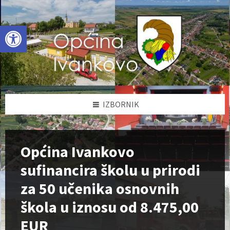
Skip
Skip
Skip
to
to
to
content
left
footer
Open toolbar
sidebar
IZBORNIK
Općina Ivankovo
sufinancira školu u prirodi
za 50 učenika osnovnih
škola u iznosu od 8.475,00
EUR