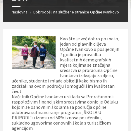
Naslovna
Dobrodošli na službene stranice Općine Ivankovo
/
Kao što je već dobro poznato,
jedan od glavnih ciljeva
Općine Ivankovo u posljednjih
7 godina je provedba
kvalitetnih demografskih
mjera kojima se značajna
sredstva iz proračuna Općine
Ivankovo izdvajaju za djecu,
učenike, studente i mlade obitelji kako bismo ih
zadržali na ovom području i omogućili im kvalitetan
život.
Načelnik Općine Ivankovo u skladu sa Proračunom i
raspoloživim financijskim sredstvima donio je Odluku
kojom se osnovnim školama sa područja općine
odobrava sufinanciranje programa „ŠKOLA U
PRIRODI“ u iznosu od 50% iznosa po učeniku,
sukladno ugovorima osnovnih škola s turističkom
agencijom.