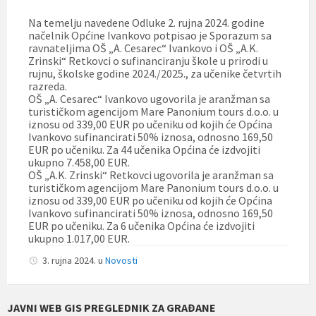
Na temelju navedene Odluke 2. rujna 2024. godine
načelnik Općine Ivankovo potpisao je Sporazum sa
ravnateljima OŠ „A. Cesarec“ Ivankovo i OŠ „A.K.
Zrinski“ Retkovci o sufinanciranju škole u prirodi u
rujnu, školske godine 2024./2025., za učenike četvrtih
razreda.
OŠ „A. Cesarec“ Ivankovo ugovorila je aranžman sa
turističkom agencijom Mare Panonium tours d.o.o. u
iznosu od 339,00 EUR po učeniku od kojih će Općina
Ivankovo sufinancirati 50% iznosa, odnosno 169,50
EUR po učeniku. Za 44 učenika Općina će izdvojiti
ukupno 7.458,00 EUR.
OŠ „A.K. Zrinski“ Retkovci ugovorila je aranžman sa
turističkom agencijom Mare Panonium tours d.o.o. u
iznosu od 339,00 EUR po učeniku od kojih će Općina
Ivankovo sufinancirati 50% iznosa, odnosno 169,50
EUR po učeniku. Za 6 učenika Općina će izdvojiti
ukupno 1.017,00 EUR.
3. rujna 2024.
u
Novosti
JAVNI WEB GIS PREGLEDNIK ZA GRAĐANE