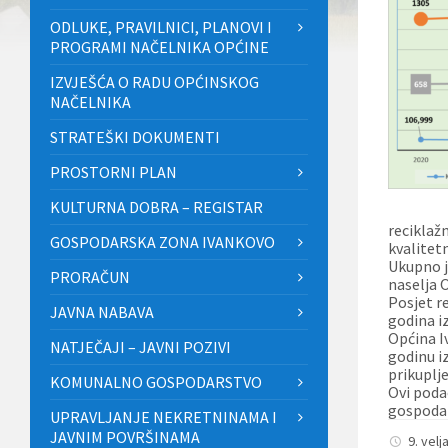
ODLUKE, PRAVILNICI, PLANOVI I
PROGRAMI NAČELNIKA OPĆINE
IZVJEŠĆA O RADU OPĆINSKOG
NAČELNIKA
STRATEŠKI DOKUMENTI
PROSTORNI PLAN
KULTURNA DOBRA – REGISTAR
reciklaž
GOSPODARSKA ZONA IVANKOVO
kvalitet
Ukupno j
PRORAČUN
naselja 
Posjet r
JAVNA NABAVA
godina i
Općina I
NATJEČAJI – JAVNI POZIVI
godinu i
prikuplje
KOMUNALNO GOSPODARSTVO
Ovi poda
gospodar
UPRAVLJANJE NEKRETNINAMA I
JAVNIM POVRŠINAMA
9. vel