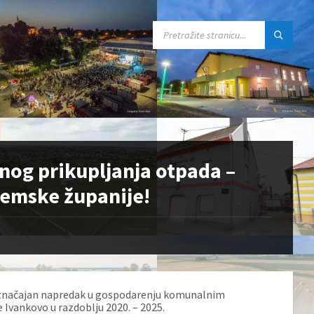
SEARCH:
nog prikupljanja otpada –
ijemske županije!
 značajan napredak u gospodarenju komunalnim
Ivankovo u razdoblju 2020. – 2025.