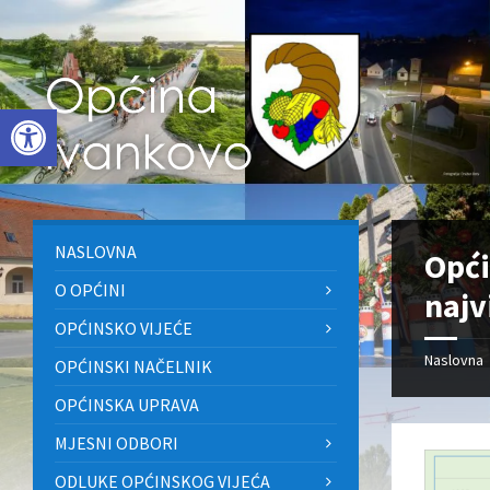
Skip
Skip
Skip
to
to
to
content
left
footer
sidebar
Open toolbar
NASLOVNA
Opći
O OPĆINI
najv
OPĆINSKO VIJEĆE
Naslovna
OPĆINSKI NAČELNIK
OPĆINSKA UPRAVA
MJESNI ODBORI
ODLUKE OPĆINSKOG VIJEĆA