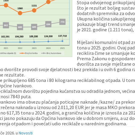
Stopa odvojenog prikupljanj
što je rezultat boljeg sust
dodatnih spremnika za odvoj
Ukupna količina sakupljeno
pokazuje blagi trend smanjen
je 2021. godine (1.211 tona),
Miješani komunalni otpad z
tona u 2025. godini. Ovaj pa
reciklira čime se smanjuje k
Prema Zakonu o gospodarenj
dvorišta za svoje mještane o
no dvorište provodi svoje djelatnosti bez prekida i u ovih 6 godina 
ne rezultate.
e prikupljeno 685 tona i 80 kilograma reciklabilnog otpada. U tom 
Općine Ivankovo.
eciklažnom dvorištu pojedina kućanstva su odradila jednom, većina 
znosi 7843 puta.
vankovo ima obvezu plaćanja poticajne naknade /kazne/ za prekor
zrečena naknada u iznosu od 2.011,20 EUR jer je masa MKO prekorač
no 617,35 tona u 2024. godini, a granična količina je iznosila za 20
ci jasno pokazuju da Općina Ivankovo ide u dobrom smjeru, a uz 
enja otpadom i povećati udio reciklaže u narednim godinama.
jače 2026.
u
Novosti