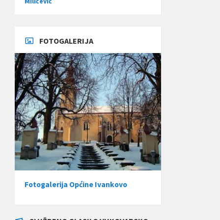
Miličević
FOTOGALERIJA
Fotogalerija Općine Ivankovo