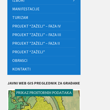
IZBORI
MANIFESTACIJE
TURIZAM
PROJEKT “ZAŽELI” – FAZA IV
PROJEKT ”ZAŽELI” – FAZA III
PROJEKT ”ZAŽELI” – FAZA II
PROJEKT “ZAŽELI”
OBRASCI
KONTAKTI
JAVNI WEB GIS PREGLEDNIK ZA GRAĐANE