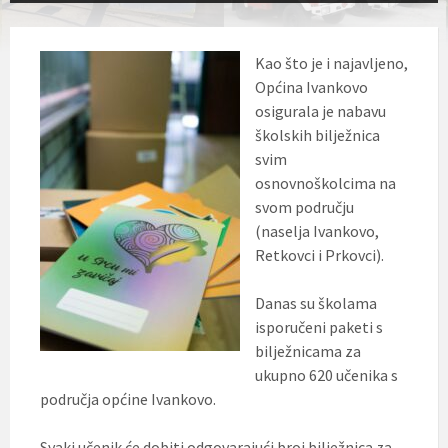
Kao što je i najavljeno,
Općina Ivankovo
osigurala je nabavu
školskih bilježnica
svim
osnovnoškolcima na
svom području
(naselja Ivankovo,
Retkovci i Prkovci).
Danas su školama
isporučeni paketi s
bilježnicama za
ukupno 620 učenika s
područja općine Ivankovo.
Svaki učenik će dobiti odgovarajući broj bilježnica za