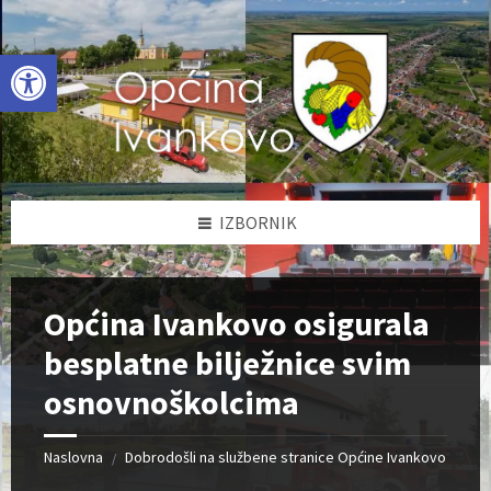
Skip
Skip
Skip
to
to
to
content
left
footer
Open toolbar
sidebar
IZBORNIK
Općina Ivankovo osigurala
besplatne bilježnice svim
osnovnoškolcima
Naslovna
Dobrodošli na službene stranice Općine Ivankovo
/