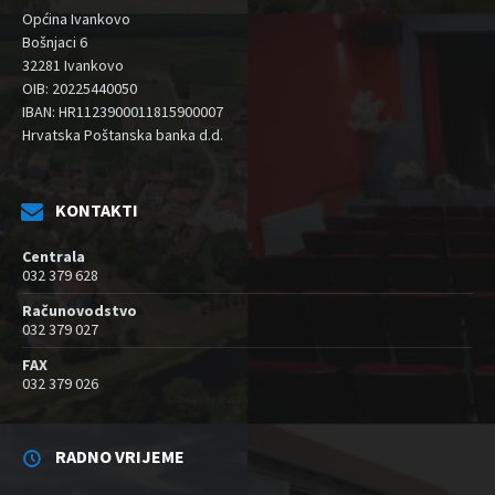
Općina Ivankovo
Bošnjaci 6
32281 Ivankovo
OIB: 20225440050
IBAN: HR1123900011815900007
Hrvatska Poštanska banka d.d.
KONTAKTI
Centrala
032 379 628
Računovodstvo
032 379 027
FAX
032 379 026
RADNO VRIJEME