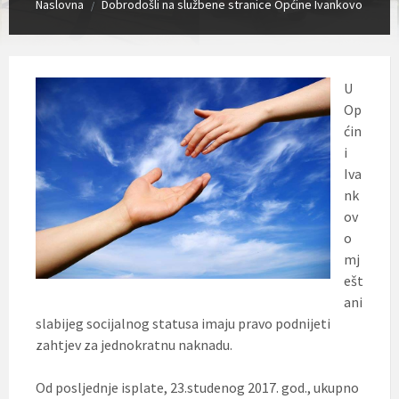
Naslovna
Dobrodošli na službene stranice Općine Ivankovo
/
U
Op
ćin
i
Iva
nk
ov
o
mj
ešt
ani
slabijeg socijalnog statusa imaju pravo podnijeti
zahtjev za jednokratnu naknadu.
Od posljednje isplate, 23.studenog 2017. god., ukupno