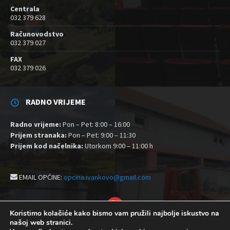
Centrala
032 379 628
Računovodstvo
032 379 027
FAX
032 379 026
RADNO VRIJEME
Radno vrijeme:
Pon – Pet: 8:00 – 16:00
Prijem stranaka:
Pon – Pet: 9:00 – 11:30
Prijem kod načelnika:
Utorkom 9:00 – 11:00 h
EMAIL OPĆINE:
opcina.ivankovo@gmail.com
YouTube
Koristimo kolačiće kako bismo vam pružili najbolje iskustvo na
našoj web stranici.
Izjava o pristupačnosti
Politika zaštite privatnosti i kolačići