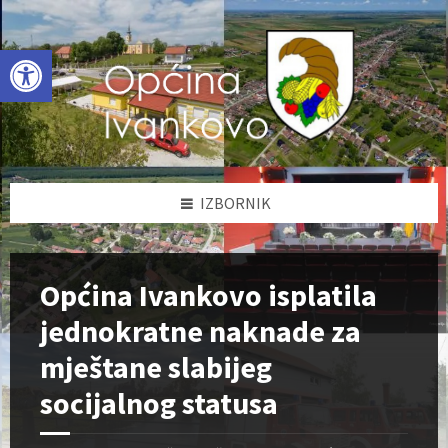
Skip
Skip
Skip
to
to
to
content
left
footer
Open toolbar
sidebar
IZBORNIK
Općina Ivankovo isplatila
jednokratne naknade za
mještane slabijeg
socijalnog statusa