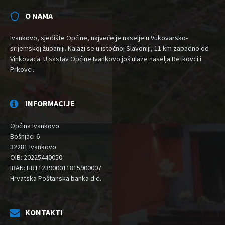
O NAMA
Ivankovo, sjedište Općine, najveće je naselje u Vukovarsko-
srijemskoj županiji. Nalazi se u istočnoj Slavoniji, 11 km zapadno od
Vinkovaca. U sastav Općine Ivankovo još ulaze naselja Retkovci i
Prkovci.
INFORMACIJE
Općina Ivankovo
Bošnjaci 6
32281 Ivankovo
OIB: 20225440050
IBAN: HR1123900011815900007
Hrvatska Poštanska banka d.d.
KONTAKTI