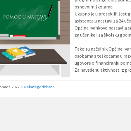
osnovnim školama.
Ukupno je u proteklih šest 
asistenta u nastavi za 24 uč
Općina Ivankovo nastavlja 
za učenike i za školsku godi
Tako su načelnik Općine Iva
osobama s teškoćama u razvo
ugovore o financiranju pomo
Za navedenu aktivnost iz pro
stopada 2022.
u
Nekategorizirano