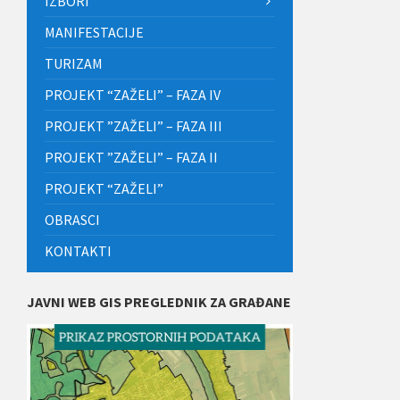
IZBORI
MANIFESTACIJE
TURIZAM
PROJEKT “ZAŽELI” – FAZA IV
PROJEKT ”ZAŽELI” – FAZA III
PROJEKT ”ZAŽELI” – FAZA II
PROJEKT “ZAŽELI”
OBRASCI
KONTAKTI
JAVNI WEB GIS PREGLEDNIK ZA GRAĐANE