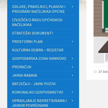
ODLUKE, PRAVILNICI, PLANOVI I
PROGRAMI NAČELNIKA OPĆINE
IZVJEŠĆA O RADU OPĆINSKOG
NAČELNIKA
STRATEŠKI DOKUMENTI
PROSTORNI PLAN
KULTURNA DOBRA – REGISTAR
GOSPODARSKA ZONA IVANKOVO
PRORAČUN
27. li
JAVNA NABAVA
NATJEČAJI – JAVNI POZIVI
KOMUNALNO GOSPODARSTVO
UPRAVLJANJE NEKRETNINAMA I
JAVNIM POVRŠINAMA