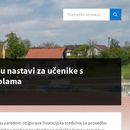
SEARCH:
 nastavi za učenike s
kolama
u zaredom osigurava financijska sredstva za provedbu
ika u nastavi za učenike sa poteškoćama u razvoju u