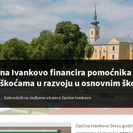
na Ivankovo financira pomoćnika u
škoćama u razvoju u osnovnim š
Dobrodošli na službene stranice Općine Ivankovo
/
Općina Ivankovo šestu godin
programa osiguranja pomoćn