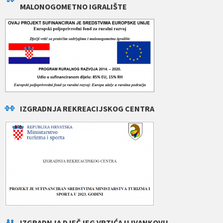
MALONOGOMETNO IGRALIŠTE
IZGRADNJA REKREACIJSKOG CENTRA
IZGRADNJA DJEČJEG VRTIĆA U IVANKOVU