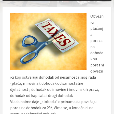
Obvezn
ici
plaćanj
a
poreza
na
dohoda
k su
porezni
obvezn
ici koji ostvaruju dohodak od nesamostalnog rada
(plaća, mirovina), dohodak od samostalne
djelatnosti, dohodak od imovine i imovinskih prava,
dohodak od kapitala i drugi dohodak.
Vlada naime daje „slobodu“ općinama da povećaju
porez na dohodak za 2%, čime se, u konačnici ne
mogu nadoknaditi gubitak