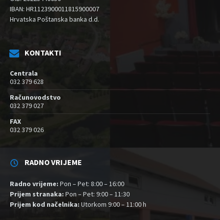
IBAN: HR1123900011815900007
Hrvatska Poštanska banka d.d.
KONTAKTI
Centrala
032 379 628
Računovodstvo
032 379 027
FAX
032 379 026
RADNO VRIJEME
Radno vrijeme:
Pon – Pet: 8:00 – 16:00
Prijem stranaka:
Pon – Pet: 9:00 – 11:30
Prijem kod načelnika:
Utorkom 9:00 – 11:00 h