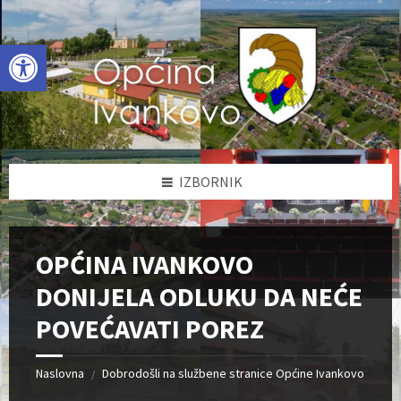
Skip
Skip
Skip
to
to
to
content
left
footer
Open toolbar
sidebar
IZBORNIK
OPĆINA IVANKOVO
DONIJELA ODLUKU DA NEĆE
POVEĆAVATI POREZ
Naslovna
Dobrodošli na službene stranice Općine Ivankovo
/