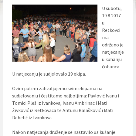
U subotu,
19.8.2017.
u
Retkovci
ma
održano je
natjecanje
u kuhanju
čobanca.
U natjecanju je sudjelovalo 19 ekipa.
Ovim putem zahvaljujemo svim ekipama na
sudjelovanju i čestitamo najboljima: Pavlović Ivanu i
Tomici Pleš iz Ivankova, Ivanu Ambrinac i Mati
Živković iz Retkovaca te Antunu Balašković i Mati
Debelić iz Ivankova.
Nakon natjecanja druženje se nastavilo uz kušanje