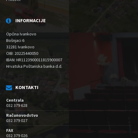
INFORMACIJE
Općina Ivankovo
Bošnjaci 6
32281 Ivankovo
OIB: 20225440050
IBAN: HR1123900011815900007
Hrvatska Poštanska banka d.d.
KONTAKTI
Centrala
032 379 628
Računovodstvo
032 379 027
FAX
032 379 026