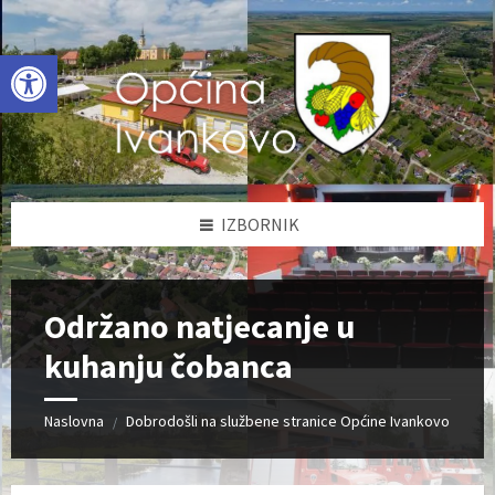
Skip
Skip
Skip
to
to
to
content
left
footer
Open toolbar
sidebar
IZBORNIK
Održano natjecanje u
kuhanju čobanca
Naslovna
Dobrodošli na službene stranice Općine Ivankovo
/