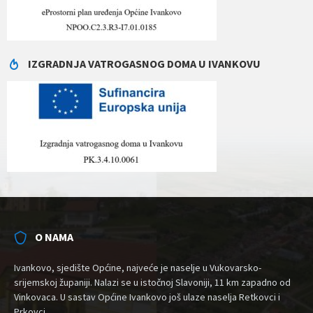
IZGRADNJA VATROGASNOG DOMA U IVANKOVU
O NAMA
Ivankovo, sjedište Općine, najveće je naselje u Vukovarsko-
srijemskoj županiji. Nalazi se u istočnoj Slavoniji, 11 km zapadno od
Vinkovaca. U sastav Općine Ivankovo još ulaze naselja Retkovci i
Prkovci.