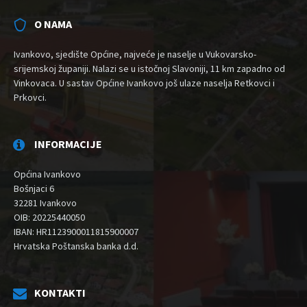
O NAMA
Ivankovo, sjedište Općine, najveće je naselje u Vukovarsko-
srijemskoj županiji. Nalazi se u istočnoj Slavoniji, 11 km zapadno od
Vinkovaca. U sastav Općine Ivankovo još ulaze naselja Retkovci i
Prkovci.
INFORMACIJE
Općina Ivankovo
Bošnjaci 6
32281 Ivankovo
OIB: 20225440050
IBAN: HR1123900011815900007
Hrvatska Poštanska banka d.d.
KONTAKTI