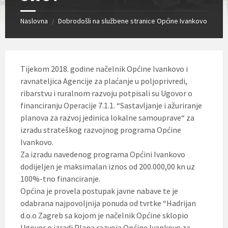
Naslovna
Dobrodošli na službene stranice Općine Ivankovo
/
Tijekom 2018. godine načelnik Općine Ivankovo i
ravnateljica Agencije za plaćanje u poljoprivredi,
ribarstvu i ruralnom razvoju potpisali su Ugovor o
financiranju Operacije 7.1.1. “Sastavljanje i ažuriranje
planova za razvoj jedinica lokalne samouprave“ za
izradu strateškog razvojnog programa Općine
Ivankovo.
Za izradu navedenog programa Općini Ivankovo
dodijeljen je maksimalan iznos od 200.000,00 kn uz
100%-tno financiranje.
Općina je provela postupak javne nabave te je
odabrana najpovoljnija ponuda od tvrtke “Hadrijan
d.o.o Zagreb sa kojom je načelnik Općine sklopio
Ugovor o izradi Plana razvoja Općine Ivankovo za