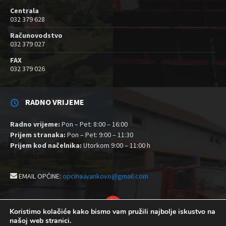
Centrala
032 379 628
Računovodstvo
032 379 027
FAX
032 379 026
RADNO VRIJEME
Radno vrijeme:
Pon – Pet: 8:00 – 16:00
Prijem stranaka:
Pon – Pet: 9:00 – 11:30
Prijem kod načelnika:
Utorkom 9:00 – 11:00 h
EMAIL OPĆINE:
opcina.ivankovo@gmail.com
YouTube
Koristimo kolačiće kako bismo vam pružili najbolje iskustvo na
našoj web stranici.
Izjava o pristupačnosti
Politika zaštite privatnosti i kolačići