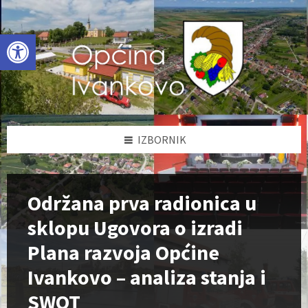
Skip
Skip
Skip
to
to
to
content
left
footer
Open toolbar
sidebar
IZBORNIK
Održana prva radionica u
sklopu Ugovora o izradi
Plana razvoja Općine
Ivankovo – analiza stanja i
SWOT