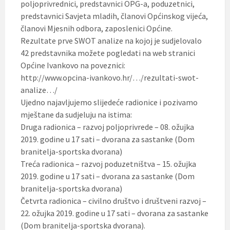
poljoprivrednici, predstavnici OPG-a, poduzetnici,
predstavnici Savjeta mladih, članovi Općinskog vijeća,
članovi Mjesnih odbora, zaposlenici Općine.
Rezultate prve SWOT analize na kojoj je sudjelovalo
42 predstavnika možete pogledati na web stranici
Općine Ivankovo na poveznici:
http://www.opcina-ivankovo.hr/…/rezultati-swot-
analize…/
Ujedno najavljujemo slijedeće radionice i pozivamo
mještane da sudjeluju na istima:
Druga radionica – razvoj poljoprivrede – 08. ožujka
2019. godine u 17 sati – dvorana za sastanke (Dom
branitelja-sportska dvorana)
Treća radionica – razvoj poduzetništva – 15. ožujka
2019. godine u 17 sati – dvorana za sastanke (Dom
branitelja-sportska dvorana)
Četvrta radionica – civilno društvo i društveni razvoj –
22. ožujka 2019. godine u 17 sati – dvorana za sastanke
(Dom branitelja-sportska dvorana).