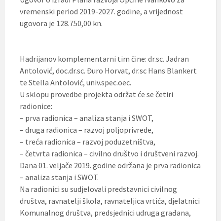
vremenski period 2019-2027. godine, a vrijednost
ugovora je 128.750,00 kn.
Hadrijanov komplementarni tim čine: dr.sc. Jadran
Antolović, doc.dr.sc. Đuro Horvat, dr.sc Hans Blankert
te Stella Antolović, univ.spec.oec.
U sklopu provedbe projekta održat će se četiri
radionice:
– prva radionica – analiza stanja i SWOT,
– druga radionica – razvoj poljoprivrede,
– treća radionica – razvoj poduzetništva,
– četvrta radionica – civilno društvo i društveni razvoj.
Dana 01. veljače 2019. godine održana je prva radionica
– analiza stanja i SWOT.
Na radionici su sudjelovali predstavnici civilnog
društva, ravnatelji škola, ravnateljica vrtića, djelatnici
Komunalnog društva, predsjednici udruga građana,