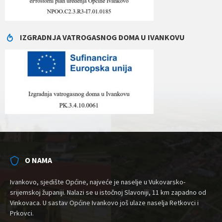
IZGRADNJA VATROGASNOG DOMA U IVANKOVU
O NAMA
Ivankovo, sjedište Općine, najveće je naselje u Vukovarsko-
srijemskoj županiji. Nalazi se u istočnoj Slavoniji, 11 km zapadno od
Vinkovaca. U sastav Općine Ivankovo još ulaze naselja Retkovci i
Prkovci.