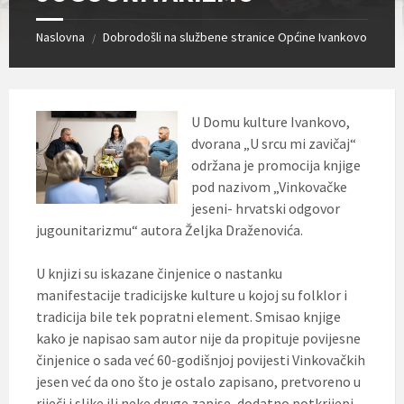
Naslovna
Dobrodošli na službene stranice Općine Ivankovo
/
U Domu kulture Ivankovo,
dvorana „U srcu mi zavičaj“
održana je promocija knjige
pod nazivom „Vinkovačke
jeseni- hrvatski odgovor
jugounitarizmu“ autora Željka Draženovića.
U knjizi su iskazane činjenice o nastanku
manifestacije tradicijske kulture u kojoj su folklor i
tradicija bile tek popratni element. Smisao knjige
kako je napisao sam autor nije da propituje povijesne
činjenice o sada već 60-godišnjoj povijesti Vinkovačkih
jesen već da ono što je ostalo zapisano, pretvoreno u
riječi i slike ili neke druge zapise, dodatno potkrijepi