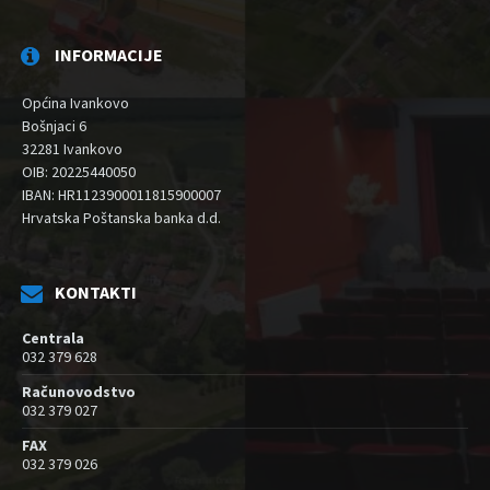
INFORMACIJE
Općina Ivankovo
Bošnjaci 6
32281 Ivankovo
OIB: 20225440050
IBAN: HR1123900011815900007
Hrvatska Poštanska banka d.d.
KONTAKTI
Centrala
032 379 628
Računovodstvo
032 379 027
FAX
032 379 026