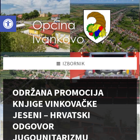
Skip
Skip
Skip
to
to
to
content
left
footer
Open toolbar
sidebar
IZBORNIK
ODRŽANA PROMOCIJA
KNJIGE VINKOVAČKE
JESENI – HRVATSKI
ODGOVOR
JUGOUNITARIZMU