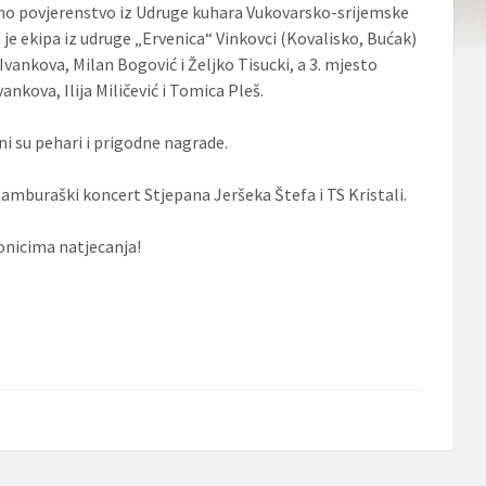
čno povjerenstvo iz Udruge kuhara Vukovarsko-srijemske
a je ekipa iz udruge „Ervenica“ Vinkovci (Kovalisko, Bućak)
z Ivankova, Milan Bogović i Željko Tisucki, a 3. mjesto
ankova, Ilija Miličević i Tomica Pleš.
i su pehari i prigodne nagrade.
tamburaški koncert Stjepana Jeršeka Štefa i TS Kristali.
onicima natjecanja!