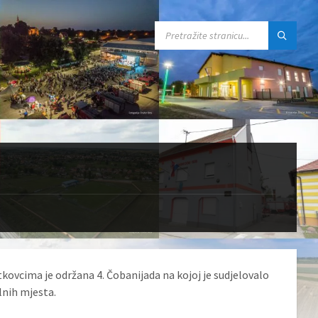
SEARCH:
etkovcima je održana 4. Čobanijada na kojoj je sudjelovalo
lnih mjesta.