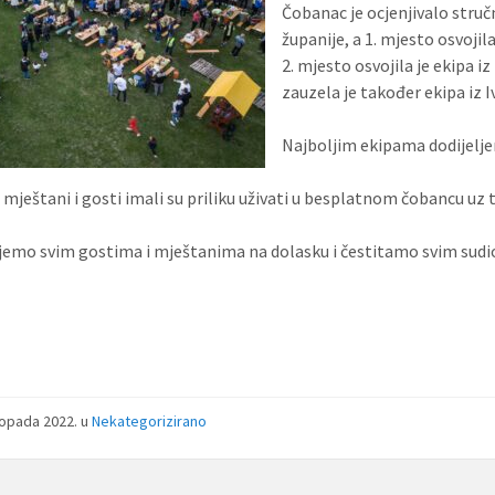
Čobanac je ocjenjivalo stru
županije, a 1. mjesto osvojil
2. mjesto osvojila je ekipa i
zauzela je također ekipa iz Iv
Najboljim ekipama dodijeljen
 mještani i gosti imali su priliku uživati u besplatnom čobancu uz 
jemo svim gostima i mještanima na dolasku i čestitamo svim sudi
stopada 2022.
u
Nekategorizirano