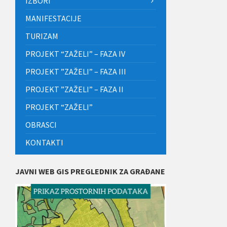
IZBORI
MANIFESTACIJE
TURIZAM
PROJEKT “ZAŽELI” – FAZA IV
PROJEKT ”ZAŽELI” – FAZA III
PROJEKT ”ZAŽELI” – FAZA II
PROJEKT “ZAŽELI”
OBRASCI
KONTAKTI
JAVNI WEB GIS PREGLEDNIK ZA GRAĐANE