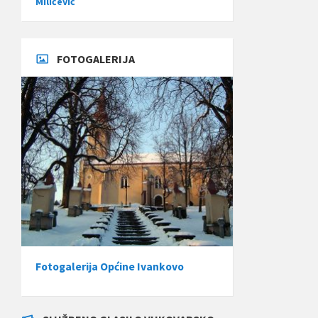
Miličević
FOTOGALERIJA
Fotogalerija Općine Ivankovo