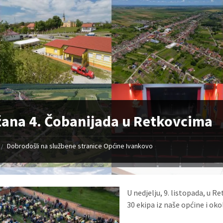
ana 4. Čobanijada u Retkovcima
Dobrodošli na službene stranice Općine Ivankovo
/
U nedjelju, 9. listopada, u R
30 ekipa iz naše općine i oko