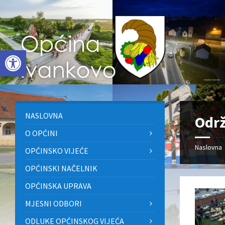
Skip
Skip
Skip
to
to
to
content
left
footer
sidebar
Open toolbar
NASLOVNA
Održ
O OPĆINI
Naslovna
OPĆINSKO VIJEĆE
OPĆINSKI NAČELNIK
OPĆINSKA UPRAVA
MJESNI ODBORI
ODLUKE OPĆINSKOG VIJEĆA