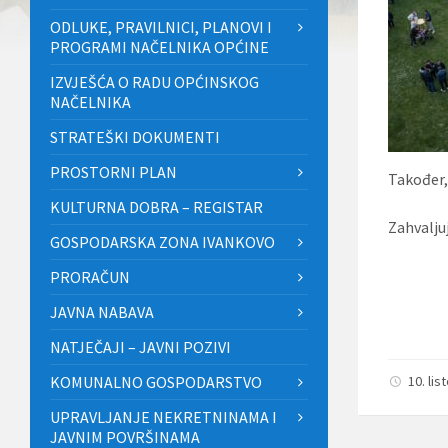
ODLUKE, PRAVILNICI, PLANOVI I
PROGRAMI NAČELNIKA OPĆINE
IZVJEŠĆA O RADU OPĆINSKOG
NAČELNIKA
STRATEŠKI DOKUMENTI
PROSTORNI PLAN
Također,
KULTURNA DOBRA – REGISTAR
Zahvalju
GOSPODARSKA ZONA IVANKOVO
PRORAČUN
JAVNA NABAVA
NATJEČAJI – JAVNI POZIVI
KOMUNALNO GOSPODARSTVO
10. li
UPRAVLJANJE NEKRETNINAMA I
JAVNIM POVRŠINAMA