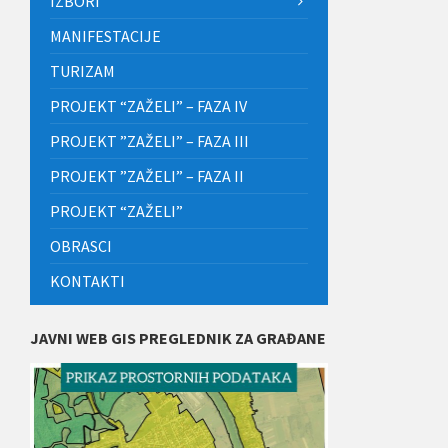
IZBORI
MANIFESTACIJE
TURIZAM
PROJEKT “ZAŽELI” – FAZA IV
PROJEKT ”ZAŽELI” – FAZA III
PROJEKT ”ZAŽELI” – FAZA II
PROJEKT “ZAŽELI”
OBRASCI
KONTAKTI
JAVNI WEB GIS PREGLEDNIK ZA GRAĐANE