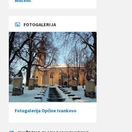
Miličević
FOTOGALERIJA
Fotogalerija Općine Ivankovo