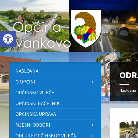
Skip
Skip
Skip
to
to
to
content
left
footer
sidebar
Open toolbar
NASLOVNA
ODR
O OPĆINI
Naslovna
OPĆINSKO VIJEĆE
OPĆINSKI NAČELNIK
OPĆINSKA UPRAVA
MJESNI ODBORI
ODLUKE OPĆINSKOG VIJEĆA