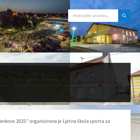
SEARCH:
ankovo 2025.” organizirana je Ljetna škola sporta za