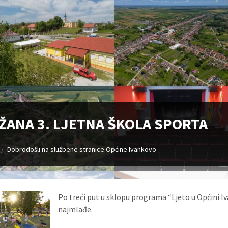
ŽANA 3. LJETNA ŠKOLA SPORTA
Dobrodošli na službene stranice Općine Ivankovo
/
Po treći put u sklopu programa “Ljeto u Općini Iv
najmlađe.