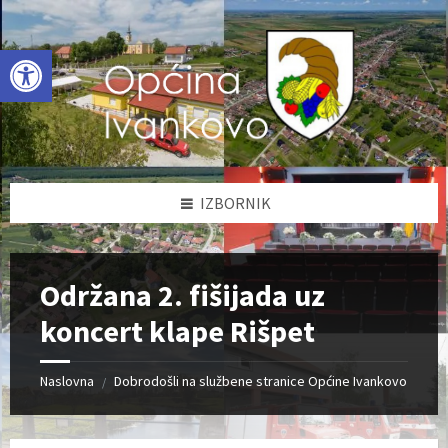
Skip
Skip
Skip
to
to
to
content
left
footer
Open toolbar
sidebar
IZBORNIK
Održana 2. fišijada uz
koncert klape Rišpet
Naslovna
Dobrodošli na službene stranice Općine Ivankovo
/