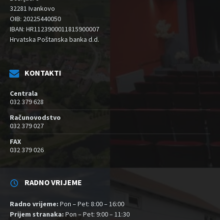
32281 Ivankovo
OIB: 20225440050
IBAN: HR1123900011815900007
Hrvatska Poštanska banka d.d.
KONTAKTI
Centrala
032 379 628
Računovodstvo
032 379 027
FAX
032 379 026
RADNO VRIJEME
Radno vrijeme:
Pon – Pet: 8:00 – 16:00
Prijem stranaka:
Pon – Pet: 9:00 – 11:30