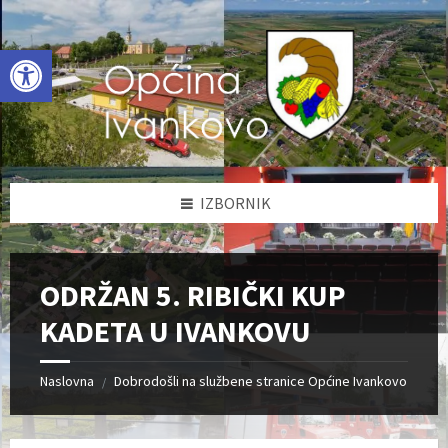
Skip
Skip
Skip
to
to
to
content
left
footer
Open toolbar
sidebar
IZBORNIK
ODRŽAN 5. RIBIČKI KUP
KADETA U IVANKOVU
Naslovna
Dobrodošli na službene stranice Općine Ivankovo
/