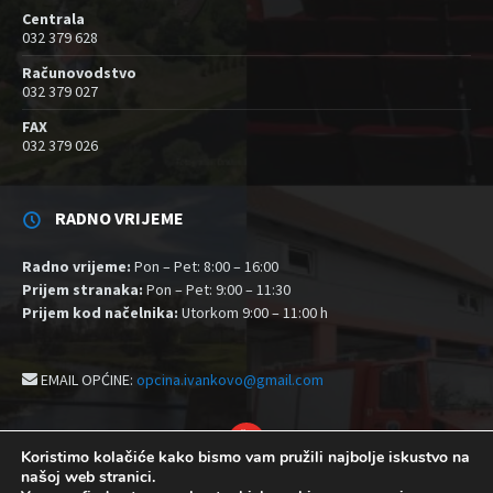
Centrala
032 379 628
Računovodstvo
032 379 027
FAX
032 379 026
RADNO VRIJEME
Radno vrijeme:
Pon – Pet: 8:00 – 16:00
Prijem stranaka:
Pon – Pet: 9:00 – 11:30
Prijem kod načelnika:
Utorkom 9:00 – 11:00 h
EMAIL OPĆINE:
opcina.ivankovo@gmail.com
YouTube
Koristimo kolačiće kako bismo vam pružili najbolje iskustvo na
našoj web stranici.
Izjava o pristupačnosti
Politika zaštite privatnosti i kolačići