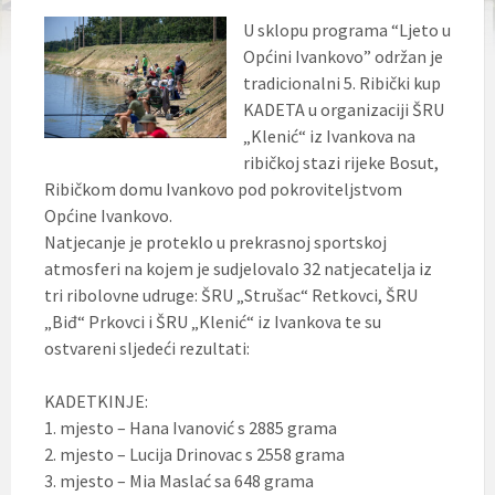
U sklopu programa “Ljeto u
Općini Ivankovo” održan je
tradicionalni 5. Ribički kup
KADETA u organizaciji ŠRU
„Klenić“ iz Ivankova na
ribičkoj stazi rijeke Bosut,
Ribičkom domu Ivankovo pod pokroviteljstvom
Općine Ivankovo.
Natjecanje je proteklo u prekrasnoj sportskoj
atmosferi na kojem je sudjelovalo 32 natjecatelja iz
tri ribolovne udruge: ŠRU „Strušac“ Retkovci, ŠRU
„Biđ“ Prkovci i ŠRU „Klenić“ iz Ivankova te su
ostvareni sljedeći rezultati:
KADETKINJE:
1. mjesto – Hana Ivanović s 2885 grama
2. mjesto – Lucija Drinovac s 2558 grama
3. mjesto – Mia Maslać sa 648 grama