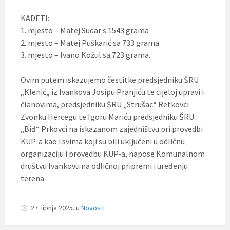
KADETI:
1. mjesto – Matej Sudar s 1543 grama
2. mjesto – Matej Puškarić sa 733 grama
3. mjesto – Ivano Kožul sa 723 grama.
Ovim putem iskazujemo čestitke predsjedniku ŠRU
„Klenić„ iz Ivankova Josipu Pranjiću te cijeloj upravi i
članovima, predsjedniku ŠRU „Strušac“ Retkovci
Zvonku Hercegu te Igoru Mariću predsjedniku ŠRU
„Biđ“ Prkovci na iskazanom zajedništvu pri provedbi
KUP-a kao i svima koji su bili uključeni u odličnu
organizaciju i provedbu KUP-a, napose Komunalnom
društvu Ivankovu na odličnoj pripremi i uređenju
terena.
27. lipnja 2025.
u
Novosti