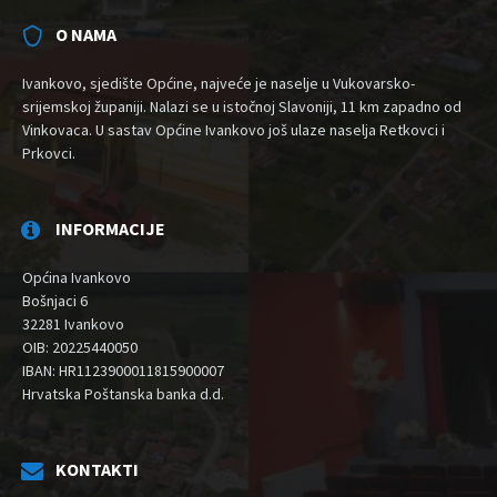
O NAMA
Ivankovo, sjedište Općine, najveće je naselje u Vukovarsko-
srijemskoj županiji. Nalazi se u istočnoj Slavoniji, 11 km zapadno od
Vinkovaca. U sastav Općine Ivankovo još ulaze naselja Retkovci i
Prkovci.
INFORMACIJE
Općina Ivankovo
Bošnjaci 6
32281 Ivankovo
OIB: 20225440050
IBAN: HR1123900011815900007
Hrvatska Poštanska banka d.d.
KONTAKTI