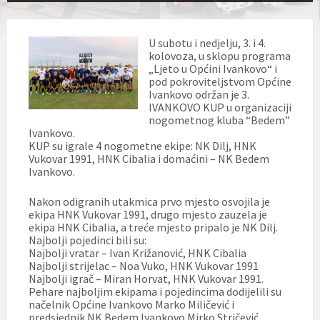
U subotu i nedjelju, 3. i 4.
kolovoza, u sklopu programa
„Ljeto u Općini Ivankovo“ i
pod pokroviteljstvom Općine
Ivankovo održan je 3.
IVANKOVO KUP u organizaciji
nogometnog kluba “Bedem”
Ivankovo.
KUP su igrale 4 nogometne ekipe: NK Dilj, HNK
Vukovar 1991, HNK Cibalia i domaćini – NK Bedem
Ivankovo.
Nakon odigranih utakmica prvo mjesto osvojila je
ekipa HNK Vukovar 1991, drugo mjesto zauzela je
ekipa HNK Cibalia, a treće mjesto pripalo je NK Dilj.
Najbolji pojedinci bili su:
Najbolji vratar – Ivan Križanović, HNK Cibalia
Najbolji strijelac – Noa Vuko, HNK Vukovar 1991
Najbolji igrač – Miran Horvat, HNK Vukovar 1991.
Pehare najboljim ekipama i pojedincima dodijelili su
načelnik Općine Ivankovo Marko Miličević i
predsjednik NK Bedem Ivankovo Mirko Stričević.