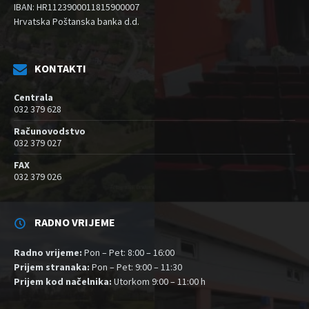
IBAN: HR1123900011815900007
Hrvatska Poštanska banka d.d.
KONTAKTI
Centrala
032 379 628
Računovodstvo
032 379 027
FAX
032 379 026
RADNO VRIJEME
Radno vrijeme:
Pon – Pet: 8:00 – 16:00
Prijem stranaka:
Pon – Pet: 9:00 – 11:30
Prijem kod načelnika:
Utorkom 9:00 – 11:00 h