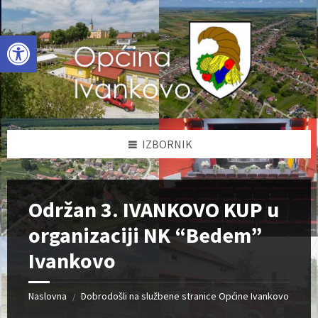
Skip
Skip
Skip
to
to
to
content
left
footer
Open toolbar
sidebar
IZBORNIK
Održan 3. IVANKOVO KUP u
organizaciji NK “Bedem”
Ivankovo
Naslovna
Dobrodošli na službene stranice Općine Ivankovo
/