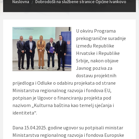
Naslovna
Dobrodošli na službene stranice Općine Ivankovo
/
U okviru Programa
prekogranične suradnje
između Republike
Hrvatske i Republike
Srbije, nakon objave
Javnog poziva za
dostavu projektnih
prijedloga i Odluke o odabiru projekata od strane
Ministarstva regionalnog razvoja i fondova EU,
potpisan je Ugovor o financiranju projekta pod
nazivom „Kulturna baština kao temelj sjećanja i
identiteta“.
Dana 15.04.2025. godine ugovor su potpisali ministar
Ministarstva regionalnog razvoja i fondova Europske