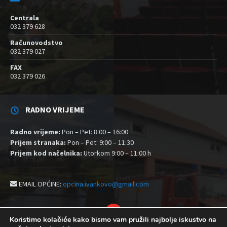
Centrala
032 379 628
Računovodstvo
032 379 027
FAX
032 379 026
RADNO VRIJEME
Radno vrijeme:
Pon – Pet: 8:00 – 16:00
Prijem stranaka:
Pon – Pet: 9:00 – 11:30
Prijem kod načelnika:
Utorkom 9:00 – 11:00 h
EMAIL OPĆINE:
opcina.ivankovo@gmail.com
YouTube
Koristimo kolačiće kako bismo vam pružili najbolje iskustvo na