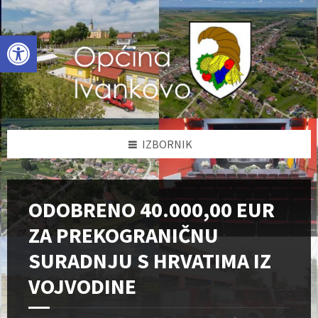
Skip
Skip
Skip
to
to
to
content
left
footer
Open toolbar
sidebar
IZBORNIK
ODOBRENO 40.000,00 EUR
ZA PREKOGRANIČNU
SURADNJU S HRVATIMA IZ
VOJVODINE