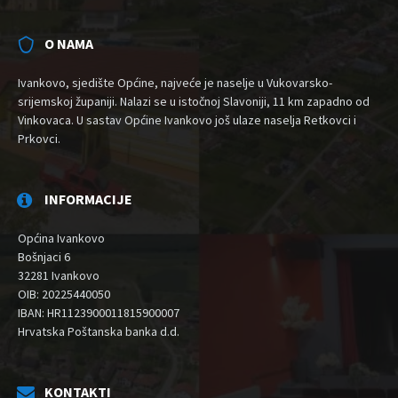
O NAMA
Ivankovo, sjedište Općine, najveće je naselje u Vukovarsko-
srijemskoj županiji. Nalazi se u istočnoj Slavoniji, 11 km zapadno od
Vinkovaca. U sastav Općine Ivankovo još ulaze naselja Retkovci i
Prkovci.
INFORMACIJE
Općina Ivankovo
Bošnjaci 6
32281 Ivankovo
OIB: 20225440050
IBAN: HR1123900011815900007
Hrvatska Poštanska banka d.d.
KONTAKTI