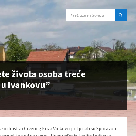
SEARCH:
te života osoba treće
 u Ivankovu”
sko društvo Crvenog križa Vinkovci potpisali su Sporazum
vu projekta pod nazivom „Unapređenje kvalitete života