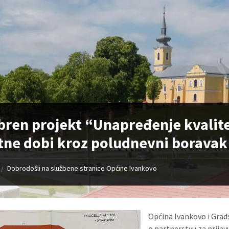
ren projekt “Unapređenje kvalite
tne dobi kroz poludnevni boravak
Dobrodošli na službene stranice Općine Ivankovo
/
Općina Ivankovo i Grad
o partnerstvu za prija