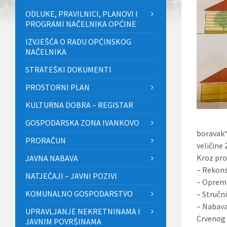
ODLUKE, PRAVILNICI, PLANOVI I
PROGRAMI NAČELNIKA OPĆINE
IZVJEŠĆA O RADU OPĆINSKOG
NAČELNIKA
STRATEŠKI DOKUMENTI
PROSTORNI PLAN
KULTURNA DOBRA – REGISTAR
GOSPODARSKA ZONA IVANKOVO
boravak“
PRORAČUN
veličine
Kroz pro
JAVNA NABAVA
– Rekons
NATJEČAJI – JAVNI POZIVI
– Oprema
KOMUNALNO GOSPODARSTVO
– Stručni
– Nabava
UPRAVLJANJE NEKRETNINAMA I
Crvenog 
JAVNIM POVRŠINAMA