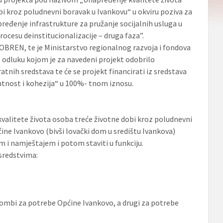
bi kroz poludnevni boravak u Ivankovu“ u okviru poziva za
ređenje infrastrukture za pružanje socijalnih usluga u
rocesu deinstitucionalizacije – druga faza”.
OBREN, te je Ministarstvo regionalnog razvoja i fondova
o odluku kojom je za navedeni projekt odobrilo
atnih sredstava te će se projekt financirati iz sredstava
tnost i kohezija“ u 100%- tnom iznosu.
valitete života osoba treće životne dobi kroz poludnevni
ćine Ivankovo (bivši lovački dom u središtu Ivankova)
i namještajem i potom staviti u funkciju.
 sredstvima:
kombi za potrebe Općine Ivankovo, a drugi za potrebe