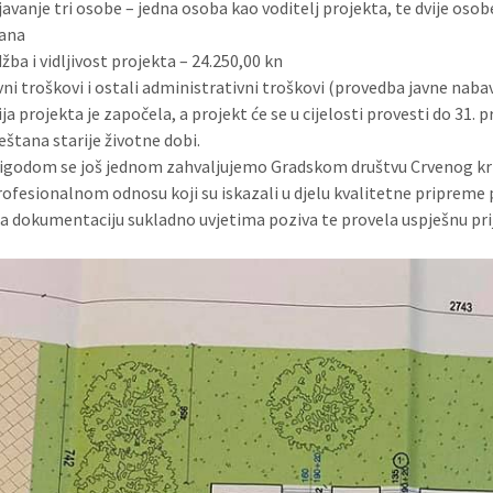
javanje tri osobe – jedna osoba kao voditelj projekta, te dvije oso
dana
ba i vidljivost projekta – 24.250,00 kn
vni troškovi i ostali administrativni troškovi (provedba javne nabav
ja projekta je započela, a projekt će se u cijelosti provesti do 31.
eštana starije životne dobi.
godom se još jednom zahvaljujemo Gradskom društvu Crvenog križa
profesionalnom odnosu koji su iskazali u djelu kvalitetne pripreme 
la dokumentaciju sukladno uvjetima poziva te provela uspješnu pri