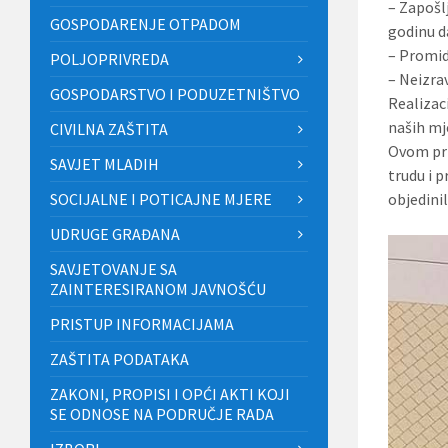
– Zapošl
GOSPODARENJE OTPADOM
godinu 
– Promidž
POLJOPRIVREDA
– Neizra
GOSPODARSTVO I PODUZETNIŠTVO
Realizaci
naših mj
CIVILNA ZAŠTITA
Ovom pri
SAVJET MLADIH
trudu i 
SOCIJALNE I POTICAJNE MJERE
objedini
UDRUGE GRAĐANA
SAVJETOVANJE SA
ZAINTERESIRANOM JAVNOŠĆU
PRISTUP INFORMACIJAMA
ZAŠTITA PODATAKA
ZAKONI, PROPISI I OPĆI AKTI KOJI
SE ODNOSE NA PODRUČJE RADA