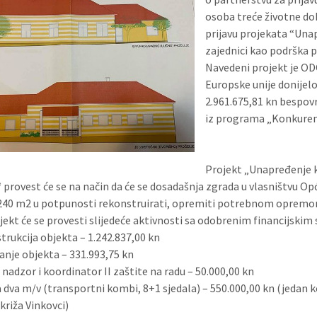
osoba treće životne do
prijavu projekata “Unap
zajednici kao podrška p
Navedeni projekt je OD
Europske unije donijel
2.961.675,81 kn bespovr
iz programa „Konkuren
Projekt „Unapređenje k
 provest će se na način da će se dosadašnja zgrada u vlasništvu Op
 240 m2 u potpunosti rekonstruirati, opremiti potrebnom opremom 
jekt će se provesti slijedeće aktivnosti sa odobrenim financijskim
trukcija objekta – 1.242.837,00 kn
nje objekta – 331.993,75 kn
 nadzor i koordinator II zaštite na radu – 50.000,00 kn
 dva m/v (transportni kombi, 8+1 sjedala) – 550.000,00 kn (jedan 
križa Vinkovci)