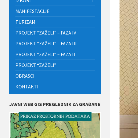
IZBORI
MANIFESTACIJE
TURIZAM
PROJEKT “ZAŽELI” – FAZA IV
PROJEKT ”ZAŽELI” – FAZA III
PROJEKT ”ZAŽELI” – FAZA II
PROJEKT “ZAŽELI”
OBRASCI
KONTAKTI
JAVNI WEB GIS PREGLEDNIK ZA GRAĐANE