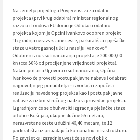
Na temelju prijedloga Povjerenstva za odabir
projekta (prvi krug odabira) ministar regionalnog
razvoja i fondova EU donio je Odluku o odabiru
projekta kojom je Općini Ivankovo odobren projekt
“Izgradnja nerazvrstane ceste, parkirališta i pješačke
staze u Vatrogasnoj ulici u naselju Ivankovo“.
Odobren iznos sufinanciranja projekta je 200.000,00
kn (cca 50% od procijenjene vrijednosti projekta).
Nakon potpisa Ugovora o sufinanciranju, Općina
Ivankovo će provesti postupak javne nabave i odabrati
najpovoljnijeg ponuditelja – izvođača i započeti
realizaciju navedenog projekta kao i postupak javne
nabave za izbor stručnog nadzora provedbe projekta.
Izgradnjom će se obuhvatiti izgradnja pješačke staze
od ulice Bošnjaci, ukupne dužine 55 metara,
nerazvrstane ceste u dužini 46,40 metara, te 12
parkirališta uz pripadajuću komunalnu infrastrukturu.
Po završetku izgradnje uvest će se novi oblik