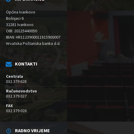
Općina Ivankovo
Bošnjaci 6
32281 Ivankovo
OIB: 20225440050
IBAN: HR1123900011815900007
Hrvatska Poštanska banka d.d.
KONTAKTI
Centrala
032 379 628
Računovodstvo
032 379 027
FAX
032 379 026
RADNO VRIJEME