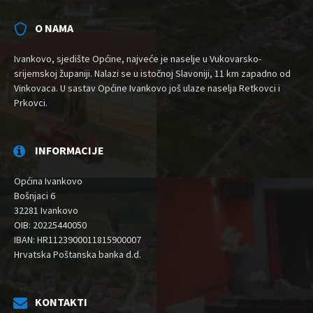
O NAMA
Ivankovo, sjedište Općine, najveće je naselje u Vukovarsko-
srijemskoj županiji. Nalazi se u istočnoj Slavoniji, 11 km zapadno od
Vinkovaca. U sastav Općine Ivankovo još ulaze naselja Retkovci i
Prkovci.
INFORMACIJE
Općina Ivankovo
Bošnjaci 6
32281 Ivankovo
OIB: 20225440050
IBAN: HR1123900011815900007
Hrvatska Poštanska banka d.d.
KONTAKTI