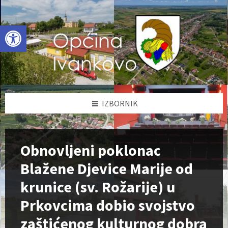
Skip
Skip
Skip
to
to
to
content
left
footer
Open toolbar
sidebar
IZBORNIK
Obnovljeni poklonac
Blažene Djevice Marije od
krunice (sv. Rožarije) u
Prkovcima dobio svojstvo
zaštićenog kulturnog dobra