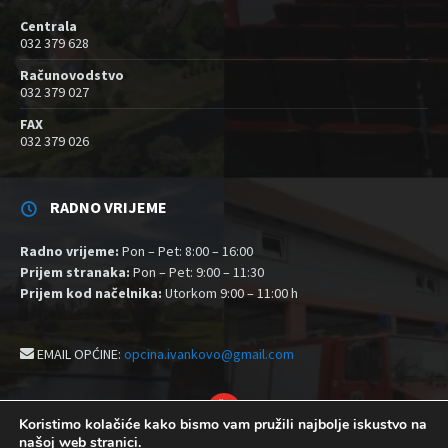
Centrala
032 379 628
Računovodstvo
032 379 027
FAX
032 379 026
RADNO VRIJEME
Radno vrijeme:
Pon – Pet: 8:00 – 16:00
Prijem stranaka:
Pon – Pet: 9:00 – 11:30
Prijem kod načelnika:
Utorkom 9:00 – 11:00 h
EMAIL OPĆINE:
opcina.ivankovo@gmail.com
YouTube
Koristimo kolačiće kako bismo vam pružili najbolje iskustvo na
našoj web stranici.
Izjava o pristupačnosti
Politika zaštite privatnosti i kolačići