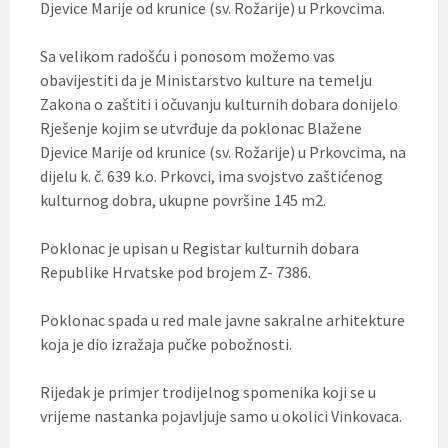
Djevice Marije od krunice (sv. Rožarije) u Prkovcima.
Sa velikom radošću i ponosom možemo vas
obavijestiti da je Ministarstvo kulture na temelju
Zakona o zaštiti i očuvanju kulturnih dobara donijelo
Rješenje kojim se utvrđuje da poklonac Blažene
Djevice Marije od krunice (sv. Rožarije) u Prkovcima, na
dijelu k. č. 639 k.o. Prkovci, ima svojstvo zaštićenog
kulturnog dobra, ukupne površine 145 m2.
Poklonac je upisan u Registar kulturnih dobara
Republike Hrvatske pod brojem Z- 7386.
Poklonac spada u red male javne sakralne arhitekture
koja je dio izražaja pučke pobožnosti.
Rijedak je primjer trodijelnog spomenika koji se u
vrijeme nastanka pojavljuje samo u okolici Vinkovaca.