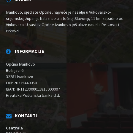
Ivankovo, sjedište Općine, najveće je naselje u Vukovarsko-
srijemskoj županiji. Nalazi se u istočnoj Slavoniji, 11 km zapadno od
Vinkovaca. U sastav Općine Ivankovo još ulaze naselja Retkovci i
Prkovci.
INFORMACIJE
Općina Ivankovo
Bošnjaci 6
32281 Ivankovo
OIB: 20225440050
IBAN: HR1123900011815900007
Hrvatska Poštanska banka d.d.
KONTAKTI
Centrala
032 379 628