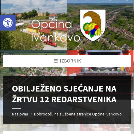
Skip
Skip
Skip
to
to
to
content
left
footer
Open toolbar
sidebar
IZBORNIK
OBILJEŽENO SJEĆANJE NA
ŽRTVU 12 REDARSTVENIKA
Naslovna
Dobrodošli na službene stranice Općine Ivankovo
/