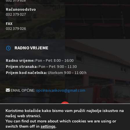
Računovodstvo
032 379 027
FAX
032 379 026
RADNO VRIJEME
Radno vrijeme:
Pon – Pet: 8:00 – 16:00
Prijem stranaka:
Pon – Pet: 9:00 – 11:30
Prijem kod načelnika:
Utorkom 9:00 – 11:00 h
EMAIL OPĆINE:
opcina.ivankovo@gmail.com
YouTube
Koristimo kolačiće kako bismo vam pružili najbolje iskustvo na
našoj web stranici.
Izjava o pristupačnosti
Politika zaštite privatnosti i kolačići
You can find out more about which cookies we are using or
Postavke kolačića
switch them off in
settings
.