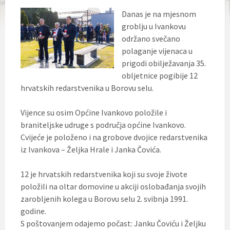
Danas je na mjesnom
groblju u Ivankovu
održano svečano
polaganje vijenaca u
prigodi obilježavanja 35.
obljetnice pogibije 12
hrvatskih redarstvenika u Borovu selu.
Vijence su osim Općine Ivankovo položile i
braniteljske udruge s područja općine Ivankovo.
Cvijeće je položeno i na grobove dvojice redarstvenika
iz Ivankova – Željka Hrale i Janka Čovića.
12 je hrvatskih redarstvenika koji su svoje živote
položili na oltar domovine u akciji oslobađanja svojih
zarobljenih kolega u Borovu selu 2. svibnja 1991.
godine.
S poštovanjem odajemo počast: Janku Čoviću i Željku