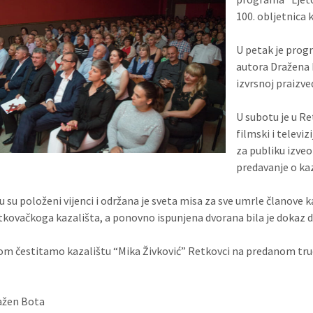
100. obljetnica
U petak je prog
autora Dražena 
izvrsnoj praizv
U subotu je u R
filmski i televi
za publiku izve
predavanje o k
u su položeni vijenci i održana je sveta misa za sve umrle članove k
tkovačkoga kazališta, a ponovno ispunjena dvorana bila je dokaz da
om čestitamo kazalištu “Mika Živković” Retkovci na predanom trud
ažen Bota