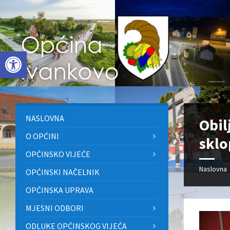
Skip
Skip
Skip
to
to
to
content
left
footer
sidebar
Open toolbar
NASLOVNA
Obil
O OPĆINI
sklo
OPĆINSKO VIJEĆE
Naslovna
OPĆINSKI NAČELNIK
OPĆINSKA UPRAVA
MJESNI ODBORI
ODLUKE OPĆINSKOG VIJEĆA