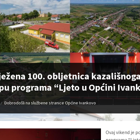
ježena 100. obljetnica kazališnog
pu programa “Ljeto u Općini Ivan
Dobrodošli na službene stranice Općine Ivankovo
/
Ovaj vikend je 
programa “Ljet