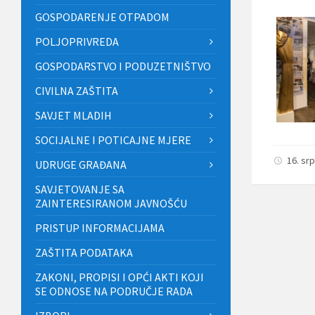
GOSPODARENJE OTPADOM
POLJOPRIVREDA
GOSPODARSTVO I PODUZETNIŠTVO
CIVILNA ZAŠTITA
SAVJET MLADIH
SOCIJALNE I POTICAJNE MJERE
16. sr
UDRUGE GRAĐANA
SAVJETOVANJE SA
ZAINTERESIRANOM JAVNOŠĆU
PRISTUP INFORMACIJAMA
ZAŠTITA PODATAKA
ZAKONI, PROPISI I OPĆI AKTI KOJI
SE ODNOSE NA PODRUČJE RADA