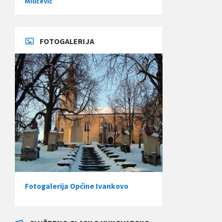
Miličević
FOTOGALERIJA
Fotogalerija Općine Ivankovo