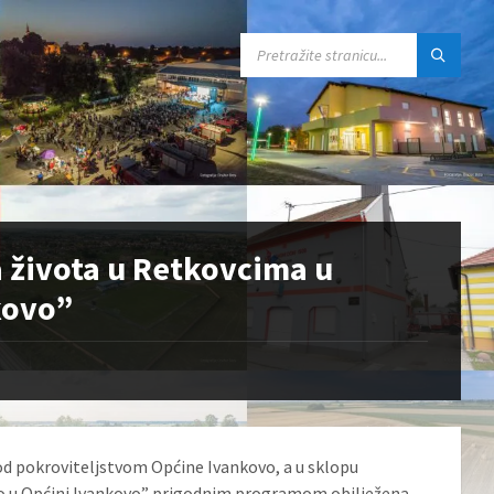
SEARCH:
a života u Retkovcima u
kovo”
pod pokroviteljstvom Općine Ivankovo, a u sklopu
o u Općini Ivankovo” prigodnim programom obilježena