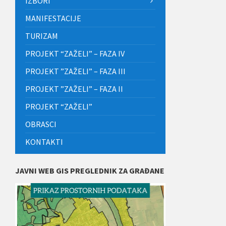
IZBORI
MANIFESTACIJE
TURIZAM
PROJEKT “ZAŽELI” – FAZA IV
PROJEKT ”ZAŽELI” – FAZA III
PROJEKT ”ZAŽELI” – FAZA II
PROJEKT “ZAŽELI”
OBRASCI
KONTAKTI
JAVNI WEB GIS PREGLEDNIK ZA GRAĐANE