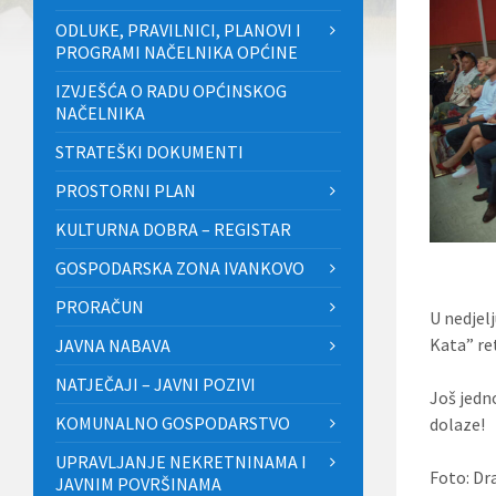
ODLUKE, PRAVILNICI, PLANOVI I
PROGRAMI NAČELNIKA OPĆINE
IZVJEŠĆA O RADU OPĆINSKOG
NAČELNIKA
STRATEŠKI DOKUMENTI
PROSTORNI PLAN
KULTURNA DOBRA – REGISTAR
GOSPODARSKA ZONA IVANKOVO
PRORAČUN
U nedjelj
Kata” re
JAVNA NABAVA
NATJEČAJI – JAVNI POZIVI
Još jedn
KOMUNALNO GOSPODARSTVO
dolaze!
UPRAVLJANJE NEKRETNINAMA I
Foto: Dr
JAVNIM POVRŠINAMA