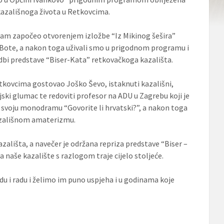
 kazališnoga života u Retkovcima.
ram započeo otvorenjem izložbe “Iz Mikinog šešira”
Bote, a nakon toga uživali smo u prigodnom programu i
edbi predstave “Biser-Kata” retkovačkoga kazališta.
etkovcima gostovao Joško Ševo, istaknuti kazališni,
zijski glumac te redoviti profesor na ADU u Zagrebu koji je
o svoju monodramu “Govorite li hrvatski?”, a nakon toga
azališnom amaterizmu.
azališta, a navečer je održana repriza predstave “Biser –
 naše kazalište s razlogom traje cijelo stoljeće.
u i radu i želimo im puno uspjeha i u godinama koje