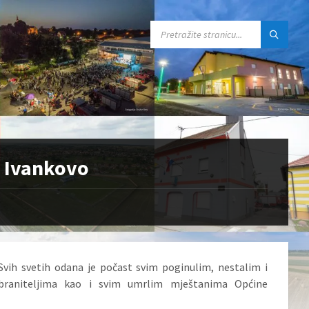
SEARCH:
i Ivankovo
ih svetih odana je počast svim poginulim, nestalim i
braniteljima kao i svim umrlim mještanima Općine