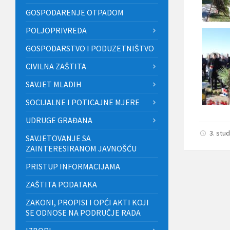
GOSPODARENJE OTPADOM
POLJOPRIVREDA
GOSPODARSTVO I PODUZETNIŠTVO
CIVILNA ZAŠTITA
SAVJET MLADIH
SOCIJALNE I POTICAJNE MJERE
UDRUGE GRAĐANA
3. stu
SAVJETOVANJE SA
ZAINTERESIRANOM JAVNOŠĆU
PRISTUP INFORMACIJAMA
ZAŠTITA PODATAKA
ZAKONI, PROPISI I OPĆI AKTI KOJI
SE ODNOSE NA PODRUČJE RADA