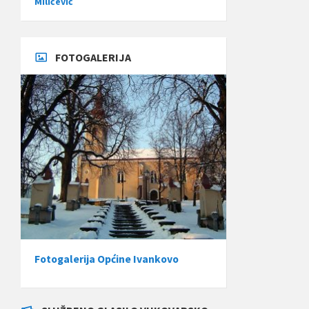
Miličević
FOTOGALERIJA
Fotogalerija Općine Ivankovo