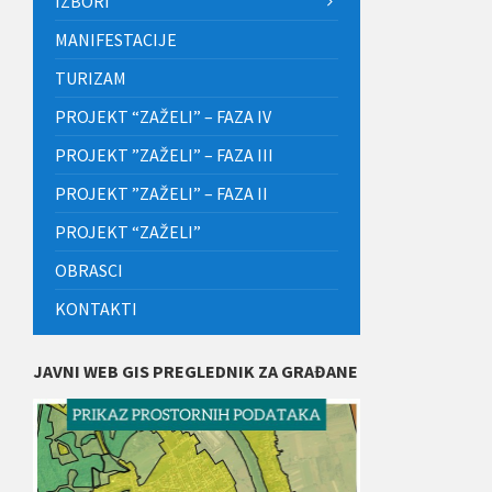
IZBORI
MANIFESTACIJE
TURIZAM
PROJEKT “ZAŽELI” – FAZA IV
PROJEKT ”ZAŽELI” – FAZA III
PROJEKT ”ZAŽELI” – FAZA II
PROJEKT “ZAŽELI”
OBRASCI
KONTAKTI
JAVNI WEB GIS PREGLEDNIK ZA GRAĐANE