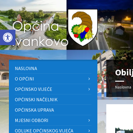
Skip
Skip
Skip
to
to
to
content
left
footer
sidebar
Open toolbar
NASLOVNA
Obil
O OPĆINI
Naslovna
OPĆINSKO VIJEĆE
OPĆINSKI NAČELNIK
OPĆINSKA UPRAVA
MJESNI ODBORI
ODLUKE OPĆINSKOG VIJEĆA