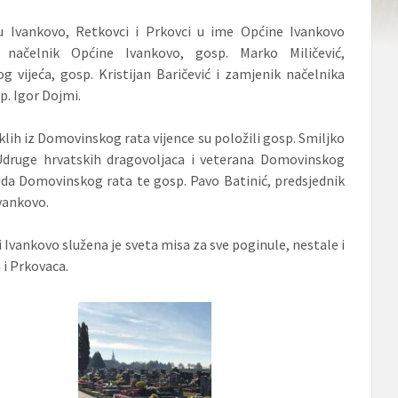
 Ivankovo, Retkovci i Prkovci u ime Općine Ivankovo
i načelnik Općine Ivankovo, gosp. Marko Miličević,
g vijeća, gosp. Kristijan Baričević i zamjenik načelnika
p. Igor Dojmi.
lih iz Domovinskog rata vijence su položili gosp. Smiljko
 Udruge hrvatskih dragovoljaca i veterana Domovinskog
lida Domovinskog rata te gosp. Pavo Batinić, predsjednik
vankovo.
i Ivankovo služena je sveta misa za sve poginule, nestale i
 i Prkovaca.