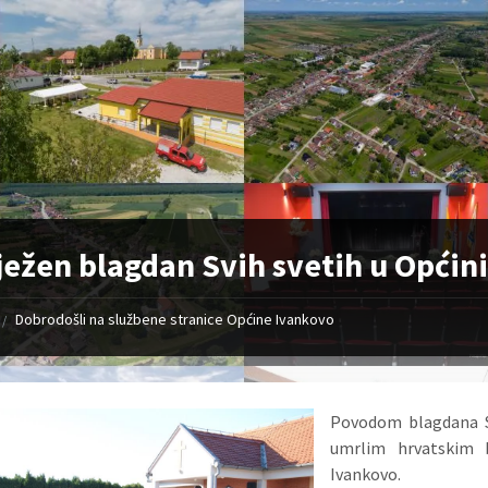
ježen blagdan Svih svetih u Općin
Dobrodošli na službene stranice Općine Ivankovo
/
Povodom blagdana Sv
umrlim hrvatskim 
Ivankovo.