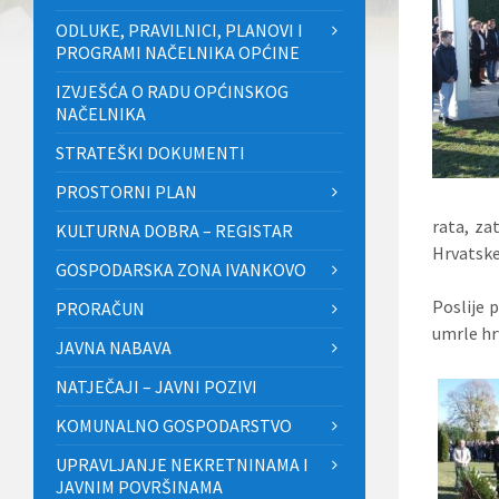
ODLUKE, PRAVILNICI, PLANOVI I
PROGRAMI NAČELNIKA OPĆINE
IZVJEŠĆA O RADU OPĆINSKOG
NAČELNIKA
STRATEŠKI DOKUMENTI
PROSTORNI PLAN
rata, za
KULTURNA DOBRA – REGISTAR
Hrvatske
GOSPODARSKA ZONA IVANKOVO
Poslije p
PRORAČUN
umrle hr
JAVNA NABAVA
NATJEČAJI – JAVNI POZIVI
KOMUNALNO GOSPODARSTVO
UPRAVLJANJE NEKRETNINAMA I
JAVNIM POVRŠINAMA