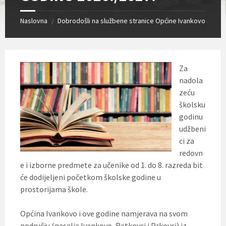
Naslovna
Dobrodošli na službene stranice Općine Ivankovo
/
Za
nadola
zeću
školsku
godinu
udžbeni
ci za
redovn
e i izborne predmete za učenike od 1. do 8. razreda bit
će dodijeljeni početkom školske godine u
prostorijama škole.
Općina Ivankovo i ove godine namjerava na svom
području (naselja Ivankovo, Retkovci i Prkovci) iz