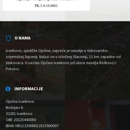
O NAMA
Ivankovo, sjedište Općine, najveće je naselje u Vukovarsko-
srijemskoj županiji. Nalazi se u istočnoj Slavoniji, 11 km zapadno od
Vinkovaca. U sastav Općine Ivankovo još ulaze naselja Retkovci i
Prkovci.
INFORMACIJE
Općina Ivankovo
Bošnjaci 6
32281 Ivankovo
OIB: 20225440050
IBAN: HR1123900011815900007