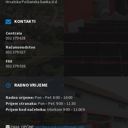
Hrvatska Poštanska banka d.d.
KONTAKTI
Centrala
032 379 628
Računovodstvo
032 379 027
FAX
032 379 026
RADNO VRIJEME
Radno vrijeme:
Pon – Pet: 8:00 – 16:00
Prijem stranaka:
Pon – Pet: 9:00 – 11:30
Prijem kod načelnika:
Utorkom 9:00 – 11:00 h
EMAIL OPĆINE:
opcina.ivankovo@gmail.com