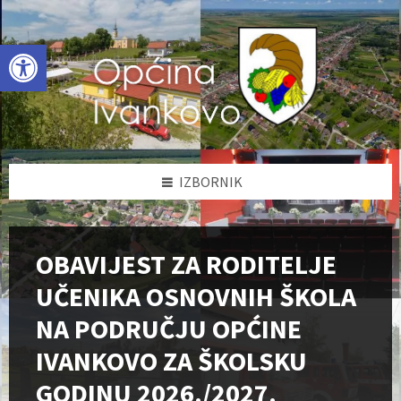
Skip
Skip
Skip
to
to
to
content
left
footer
Open toolbar
sidebar
IZBORNIK
OBAVIJEST ZA RODITELJE
UČENIKA OSNOVNIH ŠKOLA
NA PODRUČJU OPĆINE
IVANKOVO ZA ŠKOLSKU
GODINU 2026./2027.