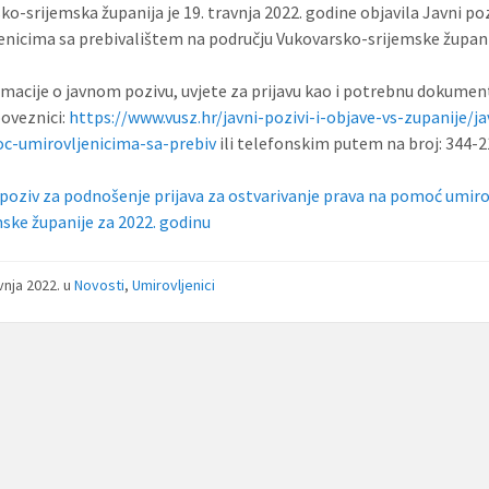
ko-srijemska županija je 19. travnja 2022. godine objavila Javni p
enicima sa prebivalištem na području Vukovarsko-srijemske župani
rmacije o javnom pozivu, uvjete za prijavu kao i potrebnu dokument
poveznici:
https://www.vusz.hr/javni-pozivi-i-objave-vs-zupanije/j
c-umirovljenicima-sa-prebiv
ili telefonskim putem na broj: 344-21
 poziv za podnošenje prijava za ostvarivanje prava na pomoć umir
mske županije za 2022. godinu
avnja 2022.
u
Novosti
,
Umirovljenici