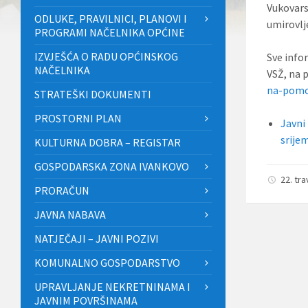
Vukovars
ODLUKE, PRAVILNICI, PLANOVI I
umirovlj
PROGRAMI NAČELNIKA OPĆINE
IZVJEŠĆA O RADU OPĆINSKOG
Sve info
NAČELNIKA
VSŽ, na 
na-pomo
STRATEŠKI DOKUMENTI
PROSTORNI PLAN
Javni
srije
KULTURNA DOBRA – REGISTAR
GOSPODARSKA ZONA IVANKOVO
22. tr
PRORAČUN
JAVNA NABAVA
NATJEČAJI – JAVNI POZIVI
KOMUNALNO GOSPODARSTVO
UPRAVLJANJE NEKRETNINAMA I
JAVNIM POVRŠINAMA