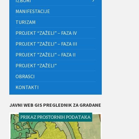
IZBORI
MANIFESTACIJE
TURIZAM
PROJEKT “ZAŽELI” – FAZA IV
PROJEKT ”ZAŽELI” – FAZA III
PROJEKT ”ZAŽELI” – FAZA II
PROJEKT “ZAŽELI”
OBRASCI
KONTAKTI
JAVNI WEB GIS PREGLEDNIK ZA GRAĐANE