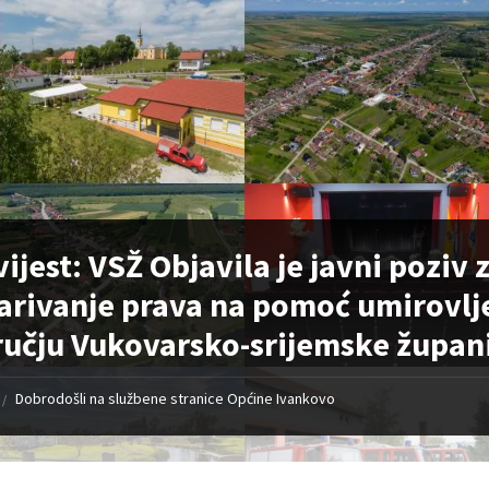
ijest: VSŽ Objavila je javni poziv
arivanje prava na pomoć umirovlj
učju Vukovarsko-srijemske župani
Dobrodošli na službene stranice Općine Ivankovo
/