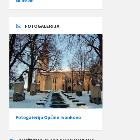
Miličević
FOTOGALERIJA
Fotogalerija Općine Ivankovo