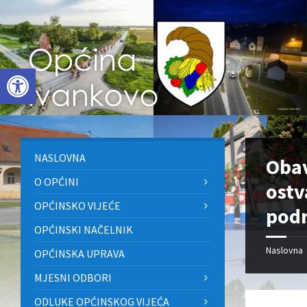
Skip
Skip
Skip
to
to
to
content
left
footer
sidebar
Open toolbar
NASLOVNA
Obav
O OPĆINI
ostv
OPĆINSKO VIJEĆE
podr
OPĆINSKI NAČELNIK
Naslovna
OPĆINSKA UPRAVA
MJESNI ODBORI
ODLUKE OPĆINSKOG VIJEĆA