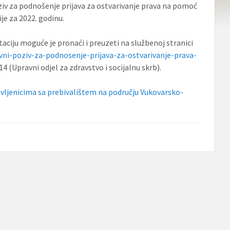
oziv za podnošenje prijava za ostvarivanje prava na pomoć
je za 2022. godinu.
aciju moguće je pronaći i preuzeti na službenoj stranici
avni-poziv-za-podnosenje-prijava-za-ostvarivanje-prava-
4 (Upravni odjel za zdravstvo i socijalnu skrb).
ovljenicima sa prebivalištem na području Vukovarsko-