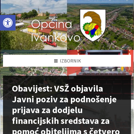
Skip
Skip
Skip
to
to
to
content
left
footer
Open toolbar
sidebar
IZBORNIK
Obavijest: VSŽ objavila
Javni poziv za podnošenje
prijava za dodjelu
financijskih sredstava za
pomoć obiteljima s četvero