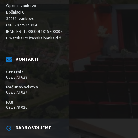
Općina Ivankovo
Bošnjaci 6
32281 Ivankovo
OIB: 20225440050
IBAN: HR1123900011815900007
Hrvatska Poštanska banka d.d.
KONTAKTI
Centrala
032 379 628
Računovodstvo
032 379 027
FAX
032 379 026
RADNO VRIJEME