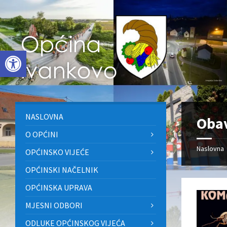
Skip
Skip
Skip
to
to
to
content
left
footer
sidebar
Open toolbar
NASLOVNA
Obav
O OPĆINI
Naslovna
OPĆINSKO VIJEĆE
OPĆINSKI NAČELNIK
OPĆINSKA UPRAVA
MJESNI ODBORI
ODLUKE OPĆINSKOG VIJEĆA