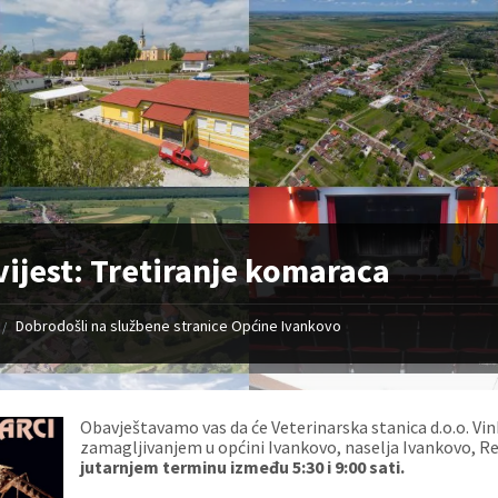
ijest: Tretiranje komaraca
Dobrodošli na službene stranice Općine Ivankovo
/
Obavještavamo vas da će Veterinarska stanica d.o.o. Vi
zamagljivanjem u općini Ivankovo, naselja Ivankovo, Re
jutarnjem terminu između 5:30 i 9:00 sati.