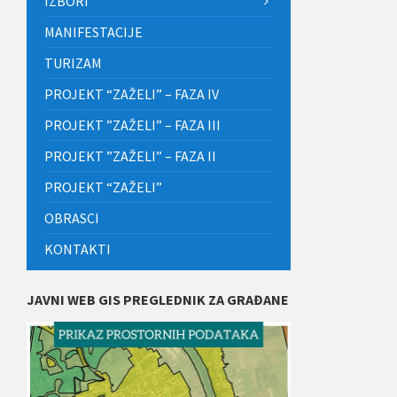
IZBORI
MANIFESTACIJE
TURIZAM
PROJEKT “ZAŽELI” – FAZA IV
PROJEKT ”ZAŽELI” – FAZA III
PROJEKT ”ZAŽELI” – FAZA II
PROJEKT “ZAŽELI”
OBRASCI
KONTAKTI
JAVNI WEB GIS PREGLEDNIK ZA GRAĐANE