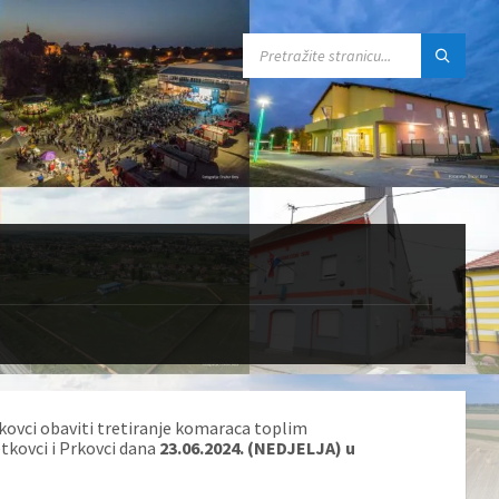
SEARCH:
nkovci obaviti tretiranje komaraca toplim
tkovci i Prkovci dana
23.06.2024. (NEDJELJA) u