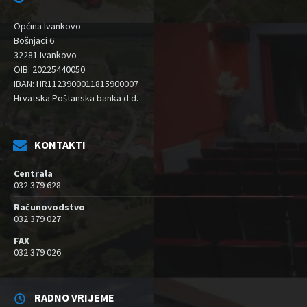
Općina Ivankovo
Bošnjaci 6
32281 Ivankovo
OIB: 20225440050
IBAN: HR1123900011815900007
Hrvatska Poštanska banka d.d.
KONTAKTI
Centrala
032 379 628
Računovodstvo
032 379 027
FAX
032 379 026
RADNO VRIJEME