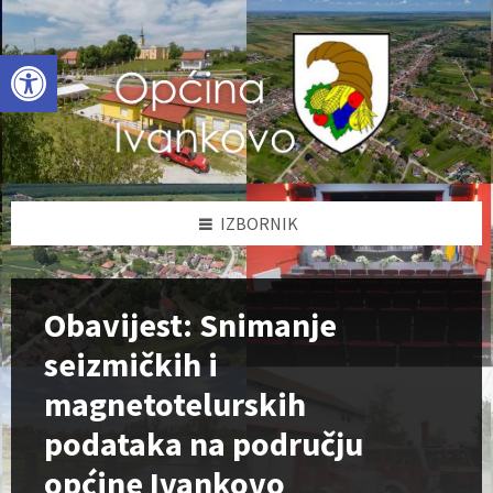
Skip
Skip
Skip
to
to
to
content
left
footer
Open toolbar
sidebar
IZBORNIK
Obavijest: Snimanje
seizmičkih i
magnetotelurskih
podataka na području
općine Ivankovo