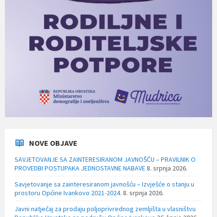
NOVE OBJAVE
SAVJETOVANJE SA ZAINTERESIRANOM JAVNOŠĆU – PRAVILNIK O
PROVEDBI POSTUPAKA JEDNOSTAVNE NABAVE
8. srpnja 2026.
Savjetovanje sa zainteresiranom javnošću – Izvješće o stanju u
prostoru Općine Ivankovo 2021-2024.
8. srpnja 2026.
Javni natječaj za prodaju poljoprivrednog zemljišta u vlasništvu