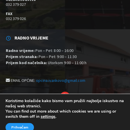
032 379 027
FAX
032 379 026
RADNO VRIJEME
Radno vrijeme:
Pon – Pet: 8:00 – 16:00
Prijem stranaka:
Pon – Pet: 9:00 – 11:30
Prijem kod načelnika:
Utorkom 9:00 – 11:00 h
EMAIL OPĆINE:
opcina.ivankovo@gmail.com
YouTube
Koristimo kolačiće kako bismo vam pružili najbolje iskustvo na
našoj web stranici.
Izjava o pristupačnosti
Politika zaštite privatnosti i kolačići
You can find out more about which cookies we are using or
Postavke kolačića
switch them off in
settings
.
© 2026 Općina Ivankovo
Prihvaćam