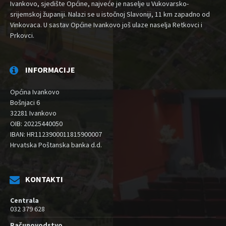
Ivankovo, sjedište Općine, najveće je naselje u Vukovarsko-
srijemskoj županiji. Nalazi se u istočnoj Slavoniji, 11 km zapadno od
Vinkovaca. U sastav Općine Ivankovo još ulaze naselja Retkovci i
Prkovci.
INFORMACIJE
Općina Ivankovo
Bošnjaci 6
32281 Ivankovo
OIB: 20225440050
IBAN: HR1123900011815900007
Hrvatska Poštanska banka d.d.
KONTAKTI
Centrala
032 379 628
Računovodstvo