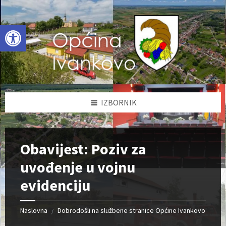
Skip
Skip
Skip
to
to
to
content
left
footer
Open toolbar
sidebar
IZBORNIK
Obavijest: Poziv za
uvođenje u vojnu
evidenciju
Naslovna
Dobrodošli na službene stranice Općine Ivankovo
/