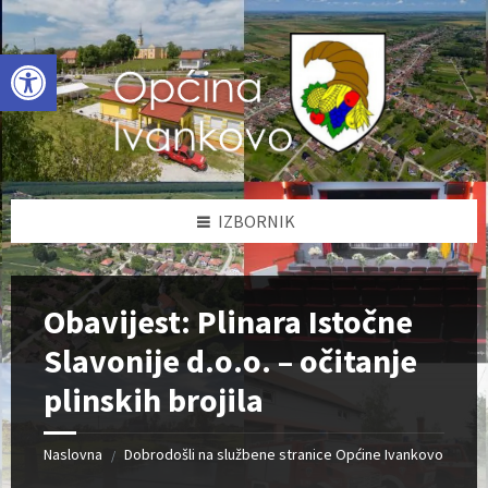
Skip
Skip
Skip
to
to
to
content
left
footer
Open toolbar
sidebar
IZBORNIK
Obavijest: Plinara Istočne
Slavonije d.o.o. – očitanje
plinskih brojila
Naslovna
Dobrodošli na službene stranice Općine Ivankovo
/