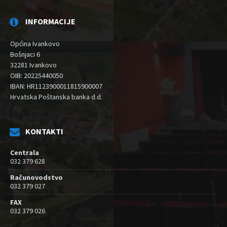
INFORMACIJE
Općina Ivankovo
Bošnjaci 6
32281 Ivankovo
OIB: 20225440050
IBAN: HR1123900011815900007
Hrvatska Poštanska banka d.d.
KONTAKTI
Centrala
032 379 628
Računovodstvo
032 379 027
FAX
032 379 026