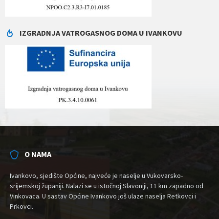
IZGRADNJA VATROGASNOG DOMA U IVANKOVU
O NAMA
Ivankovo, sjedište Općine, najveće je naselje u Vukovarsko-
srijemskoj županiji. Nalazi se u istočnoj Slavoniji, 11 km zapadno od
Vinkovaca. U sastav Općine Ivankovo još ulaze naselja Retkovci i
Prkovci.