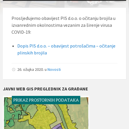
Prosljeđujemo obavijest PIS d.o.o. o očitanju brojila u
izvanrednim okolnostima vezanim za širenje virusa
COVID-19:
Dopis PIS d.o.o. – obavijest potrošačima – očitanje
plinskih brojila
26. ožujka 2020.
u
Novosti
JAVNI WEB GIS PREGLEDNIK ZA GRAĐANE