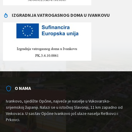
IZGRADNJA VATROGASNOG DOMA U IVANKOVU
O NAMA
Ivankovo, sjedište Općine, najveće je naselje u Vukovarsko-
srijemskoj županiji. Nalazi se u istočnoj Slavoniji, 11 km zapadno od
Vinkovaca. U sastav Općine Ivankovo još ulaze naselja Retkovci i
Prkovci.