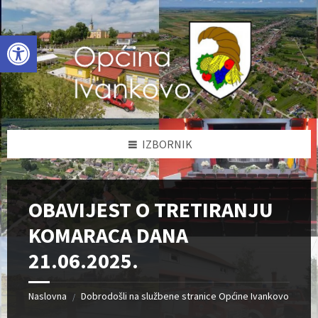
Skip
Skip
Skip
to
to
to
content
left
footer
Open toolbar
sidebar
IZBORNIK
OBAVIJEST O TRETIRANJU
KOMARACA DANA
21.06.2025.
Naslovna
Dobrodošli na službene stranice Općine Ivankovo
/