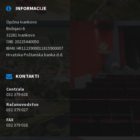
INFORMACIJE
Općina Ivankovo
Bošnjaci 6
32281 Ivankovo
OIB: 20225440050
IBAN: HR1123900011815900007
Hrvatska Poštanska banka d.d.
KONTAKTI
Centrala
032 379 628
Računovodstvo
032 379 027
FAX
032 379 026