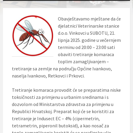
Obavještavamo mještane da će
djelatnici Veterinarske stanice
d.o.o. Vinkovci u SUBOTU, 21.
lipnja 2025. godine u večernjem
terminu od 20:00 – 23:00 sati
obaviti tretiranje komaraca
toplim zamagljivanjem –
tretiranje sa zemlje na području Općine Ivankovo,
naselja Ivankovo, Retkovci i Prkovci.
Tretiranje komaraca provodit će se preparatima niske
toksičnosti za primjenu u urbanim sredinama i s
dozvolom od Ministarstva zdravstva za primjenu u
Republici Hrvatskoj. Preparat koji će se koristiti za
tretiranje je Indusect EC – 4% (cipermetrin,
tetrametrin, piperonil butoksid), a kao nosač za
toplo zamagljivanje koristit će se parafinsko ulje.