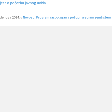
jest o početku javnog uvida
udenoga 2024.
u
Novosti
,
Program raspolaganja poljoprivrednim zemljištem