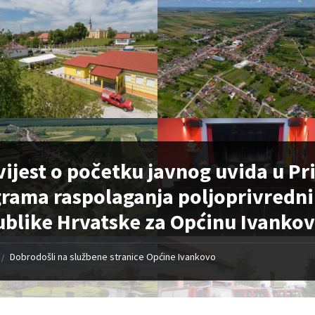
ijest o početku javnog uvida u Pr
rama raspolaganja poljoprivredni
blike Hrvatske za Općinu Ivanko
Dobrodošli na službene stranice Općine Ivankovo
/