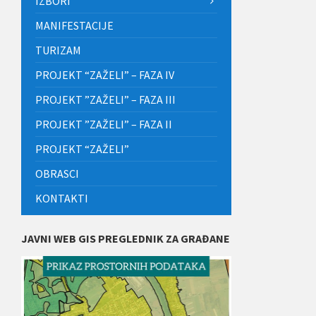
IZBORI
MANIFESTACIJE
TURIZAM
PROJEKT “ZAŽELI” – FAZA IV
PROJEKT ”ZAŽELI” – FAZA III
PROJEKT ”ZAŽELI” – FAZA II
PROJEKT “ZAŽELI”
OBRASCI
KONTAKTI
JAVNI WEB GIS PREGLEDNIK ZA GRAĐANE