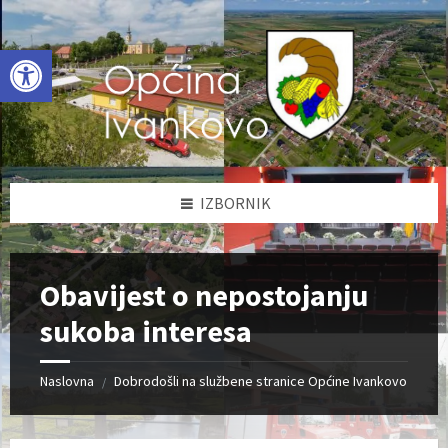
Skip
Skip
Skip
to
to
to
content
left
footer
Open toolbar
sidebar
IZBORNIK
Obavijest o nepostojanju
sukoba interesa
Naslovna
Dobrodošli na službene stranice Općine Ivankovo
/