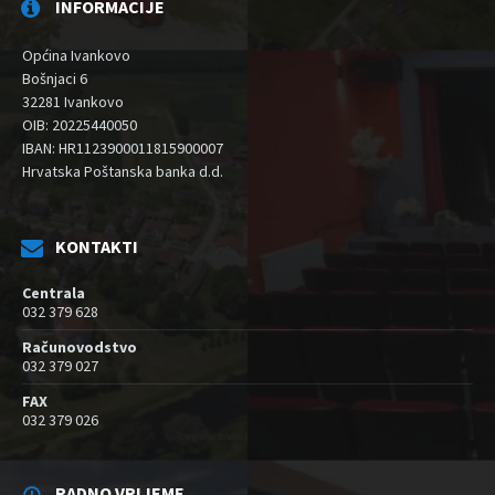
INFORMACIJE
Općina Ivankovo
Bošnjaci 6
32281 Ivankovo
OIB: 20225440050
IBAN: HR1123900011815900007
Hrvatska Poštanska banka d.d.
KONTAKTI
Centrala
032 379 628
Računovodstvo
032 379 027
FAX
032 379 026
RADNO VRIJEME