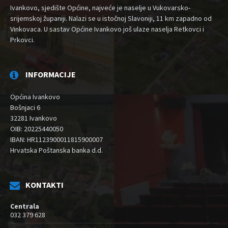
Ivankovo, sjedište Općine, najveće je naselje u Vukovarsko-
srijemskoj županiji. Nalazi se u istočnoj Slavoniji, 11 km zapadno od
Vinkovaca. U sastav Općine Ivankovo još ulaze naselja Retkovci i
Prkovci.
INFORMACIJE
Općina Ivankovo
Bošnjaci 6
32281 Ivankovo
OIB: 20225440050
IBAN: HR1123900011815900007
Hrvatska Poštanska banka d.d.
KONTAKTI
Centrala
032 379 628