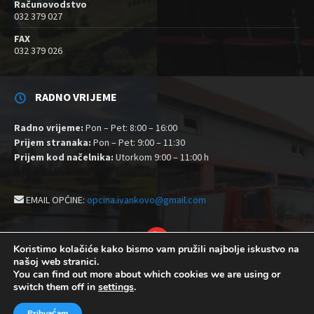
Računovodstvo
032 379 027
FAX
032 379 026
RADNO VRIJEME
Radno vrijeme:
Pon – Pet: 8:00 – 16:00
Prijem stranaka:
Pon – Pet: 9:00 – 11:30
Prijem kod načelnika:
Utorkom 9:00 – 11:00 h
EMAIL OPĆINE:
opcina.ivankovo@gmail.com
YouTube
Koristimo kolačiće kako bismo vam pružili najbolje iskustvo na
našoj web stranici.
Izjava o pristupačnosti
Politika zaštite privatnosti i kolačići
You can find out more about which cookies we are using or
Postavke kolačića
switch them off in
settings
.
© 2026 Općina Ivankovo
Prihvaćam