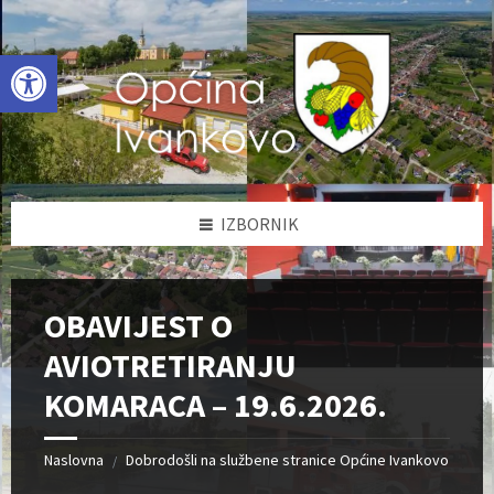
Skip
Skip
Skip
to
to
to
content
left
footer
Open toolbar
sidebar
IZBORNIK
OBAVIJEST O
AVIOTRETIRANJU
KOMARACA – 19.6.2026.
Naslovna
Dobrodošli na službene stranice Općine Ivankovo
/